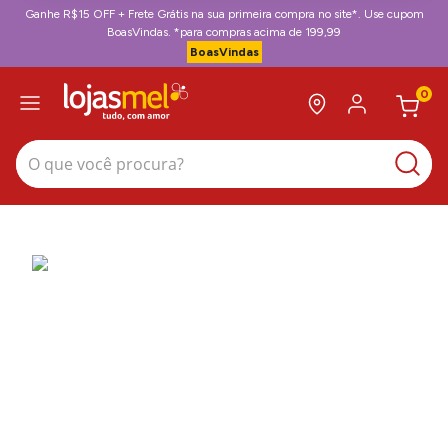
Ganhe R$15 OFF + Frete Grátis na sua primeira compra no site*. Use cupom
BoasVindas. *para compras acima de 199,99
BoasVindas
0
O que você procura?