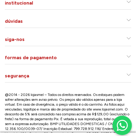
institucional
dúvidas
siga-nos
formas de pagamento
segurança
@2014 - 2026 lojasmel – Todos os direitos reservados. Os estoques podem
sofrer alterações sem aviso prévio. Os preços são válidos apenas para a loja
virtual. Em caso de divergência, o preço válido é o do carrinho. As fotos aqui
veiculadas, logotipo e marca são de propriedade do site
www.lojasmel.com
. O
desconto de 5% será concedido nas compras acima de R$129,00 (excluindo o
frete) na forma de pagamento Pix. É vetada a sua reprodução, total ou parcial,
sem a expressa autorização. BMP UTILIDADES DOMESTICAS / CNPJ:
12.356.100/0039-07/ Inscrição Estadual: 799.728.912.116/ Endereço: R José
Versolato,101 , Centro – São Bernardo do Campo - SP CEP: 09750-730