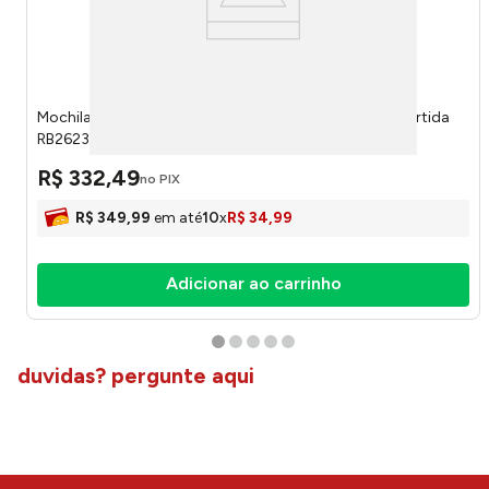
Mochila de Costas Rebecca Bonbon Com Chaveiro Sortida
RB26231 - Up
R$
332
,
49
no PIX
R$
349
,
99
em até
10
x
R$
34
,
99
Adicionar ao carrinho
duvidas? pergunte aqui