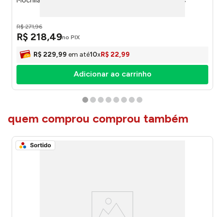
Mochila de Costas Esportiva Flamengo 16374 - Xeryus
R$
271
,
96
R$
218
,
49
no PIX
R$
229
,
99
em até
10
x
R$
22
,
99
Adicionar ao carrinho
quem comprou comprou também