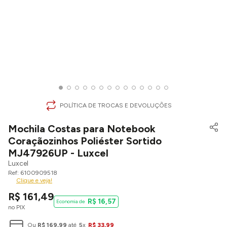
POLÍTICA DE TROCAS E DEVOLUÇÕES
Mochila Costas para Notebook
Coraçãozinhos Poliéster Sortido
MJ47926UP - Luxcel
Luxcel
6100909518
Clique e veja!
R$
161
,
49
R$
16
,
57
no PIX
Ou
R$
169
,
99
até
5
x
R$
33
,
99