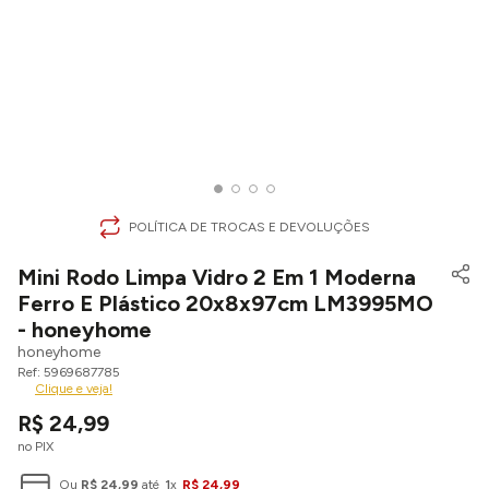
POLÍTICA DE TROCAS E DEVOLUÇÕES
Mini Rodo Limpa Vidro 2 Em 1 Moderna
Ferro E Plástico 20x8x97cm LM3995MO
- honeyhome
honeyhome
5969687785
Clique e veja!
R$
24
,
99
no PIX
Ou
R$
24
,
99
até
1
x
R$
24
,
99