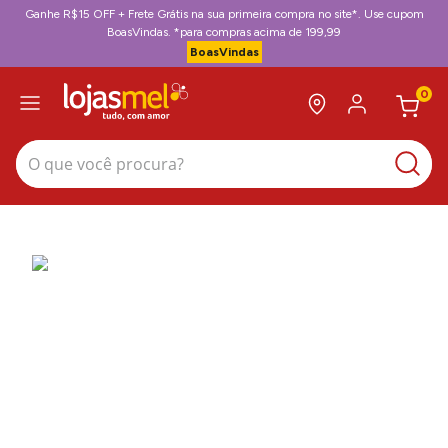
Ganhe R$15 OFF + Frete Grátis na sua primeira compra no site*. Use cupom
BoasVindas. *para compras acima de 199,99
BoasVindas
0
O que você procura?