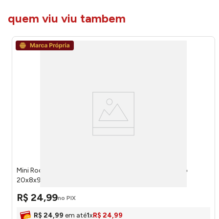
quem viu viu tambem
Mini Rodo Limpa Vidro 2 Em 1 Moderna Ferro E Plástico
20x8x97cm LM3995MO - honeyhome
R$
24
,
99
no PIX
R$
24
,
99
em até
1
x
R$
24
,
99