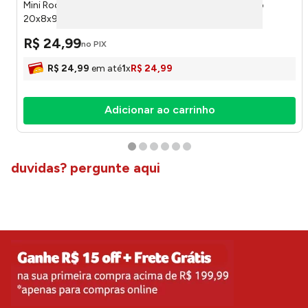
Mini Rodo Limpa Vidro 2 Em 1 Moderna Ferro E Plástico
20x8x97cm LM3995MO - honeyhome
R$
24
,
99
no PIX
R$
24
,
99
em até
1
x
R$
24
,
99
Adicionar ao carrinho
duvidas? pergunte aqui