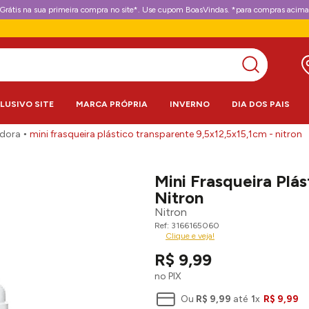
Grátis na sua primeira compra no site*. Use cupom BoasVindas. *para compras acima
CLUSIVO SITE
MARCA PRÓPRIA
INVERNO
DIA DOS PAIS
adora
mini frasqueira plástico transparente 9,5x12,5x15,1cm - nitron
Mini Frasqueira Plá
Nitron
Nitron
3166165060
Clique e veja!
R$
9
,
99
no PIX
Ou
R$
9
,
99
até
1
x
R$
9
,
99