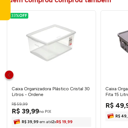
33%
OFF
Caixa Organizadora Plástico Cristal 30
Caixa Org
Litros - Ordene
Fita 15 Lit
R$
49
,
R$
59
,
99
R$
39
,
99
no PIX
R$
49
,
R$
39
,
99
em até
2
x
R$
19
,
99