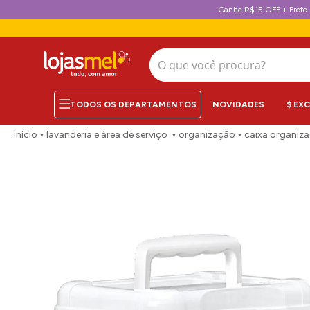
Ganhe R$15 OFF + Frete 
O que você procura?
NOVIDADES
$ EX
lavanderia e área de serviço
organização
caixa organiz