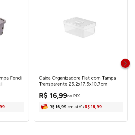
ampa Fendi
Caixa Organizadora Flat com Tampa
il
Transparente 25,2x17,5x10,7cm
502012001 - Nitron
R$
16
,
99
no PIX
99
R$
16
,
99
em até
1
x
R$
16
,
99