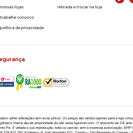
nossas lojas
retirada e trocar na loja
trabalhe conosco
política de privacidade
egurança
em sofrer alterações sem aviso prévio. Os preços são válidos apenas para a loja virtu
logotipo e marca são de propriedade do site
www.lojasmel.com
. O desconto de 5% será
o Pix. É vetada a sua reprodução, total ou parcial, sem a expressa autorização. BM
728.912.116/ Endereço: R José Versolato,101 , Centro – São Bernardo do Campo -