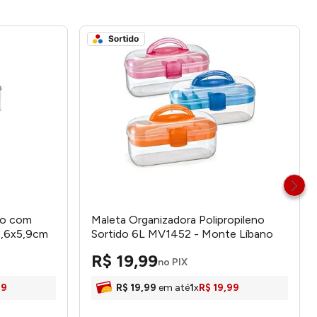
co com
Maleta Organizadora Polipropileno
4,6x5,9cm
Sortido 6L MV1452 - Monte Líbano
R$
19
,
99
no PIX
99
R$
19
,
99
em até
1
x
R$
19
,
99