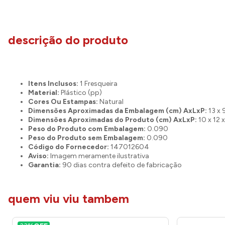
descrição do produto
Itens Inclusos:
1 Fresqueira
Material:
Plástico (pp)
Cores Ou Estampas:
Natural
Dimensões Aproximadas da Embalagem (cm) AxLxP:
13 x 
Dimensões Aproximadas do Produto (cm) AxLxP:
10 x 12 x
Peso do Produto com Embalagem:
0.090
Peso do Produto sem Embalagem:
0.090
Código do Fornecedor:
147012604
Aviso:
Imagem meramente ilustrativa
Garantia:
90 dias contra defeito de fabricação
quem viu viu tambem