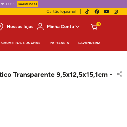
 de 199,99
BoasVindas
Cartão lojasmel
0
Nossas lojas
Minha Conta
CHUVEIROS E DUCHAS
PAPELARIA
LAVANDERIA
stico Transparente 9,5x12,5x15,1cm -