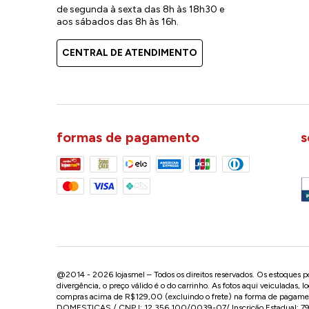
de segunda à sexta das 8h às 18h30 e
aos sábados das 8h às 16h.
CENTRAL DE ATENDIMENTO
formas de pagamento
s
@2014 - 2026 lojasmel – Todos os direitos reservados. Os estoques pod
divergência, o preço válido é o do carrinho. As fotos aqui veiculadas, 
compras acima de R$129,00 (excluindo o frete) na forma de pagament
DOMESTICAS / CNPJ: 12.356.100/0039-07/ Inscrição Estadual: 799.