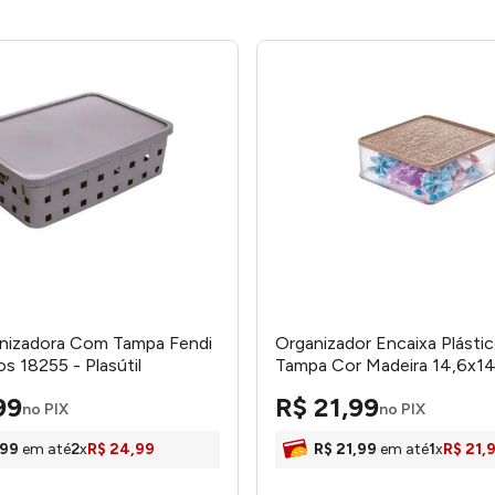
anizadora Com Tampa Fendi
Organizador Encaixa Plásti
ros 18255 - Plasútil
Tampa Cor Madeira 14,6x1
16735 - Plasútil
99
R$
21
,
99
no PIX
no PIX
99
em até
2
x
R$
24
,
99
R$
21
,
99
em até
1
x
R$
21
,