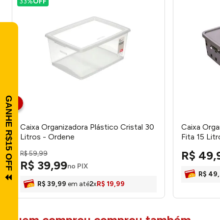
33%
OFF
Caixa Organizadora Plástico Cristal 30
Caixa Org
Litros - Ordene
Fita 15 Lit
R$
49
,
R$
59
,
99
R$
39
,
99
no PIX
R$
49
,
R$
39
,
99
em até
2
x
R$
19
,
99
quem comprou comprou também