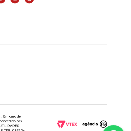
al. Em caso de
 concedido nas
P UTILIDADES
 SP CEP: 09750-