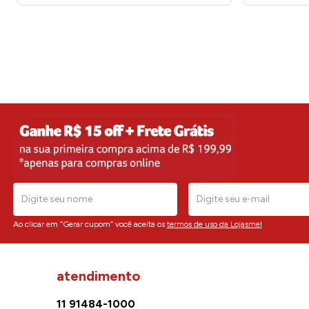
Ao clicar em “Gerar cupom” você aceita os
termos de uso da Lojasmel
atendimento
11 91484-1000