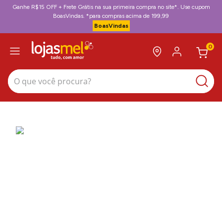
Ganhe R$15 OFF + Frete Grátis na sua primeira compra no site*. Use cupom
BoasVindas. *para compras acima de 199,99
BoasVindas
0
O que você procura?