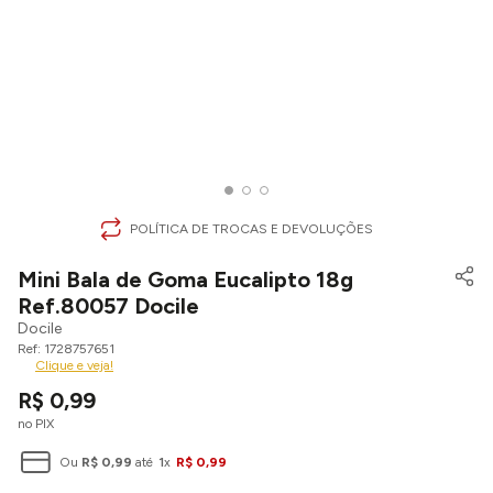
POLÍTICA DE TROCAS E DEVOLUÇÕES
Mini Bala de Goma Eucalipto 18g
Ref.80057 Docile
Docile
1728757651
Clique e veja!
R$
0
,
99
no PIX
Ou
R$
0
,
99
até
1
x
R$
0
,
99