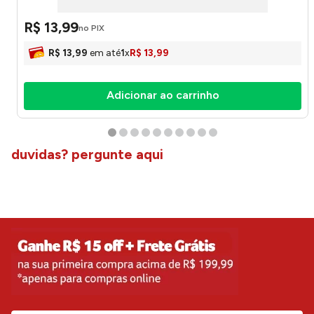
R$
13
,
99
no PIX
R$
13
,
99
em até
1
x
R$
13
,
99
Adicionar ao carrinho
duvidas? pergunte aqui