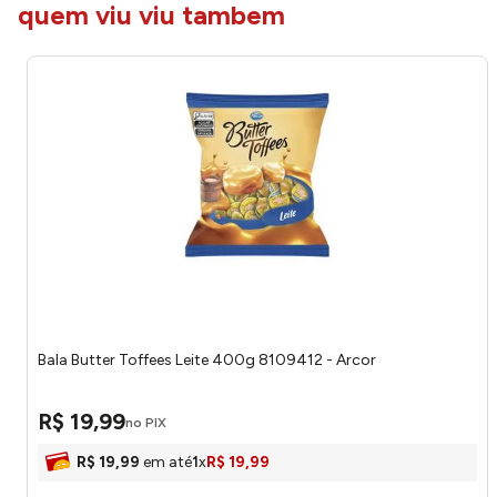
quem viu viu tambem
Bala Butter Toffees Leite 400g 8109412 - Arcor
R$
19
,
99
no PIX
R$
19
,
99
em até
1
x
R$
19
,
99