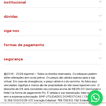
institucional
dúvidas
siga-nos
formas de pagamento
segurança
@2014 - 2026 lojasmel – Todos os direitos reservados. Os estoques podem
sofrer alterações sem aviso prévio. Os preços são válidos apenas para a loja
virtual. Em caso de divergência, o preço válido é o do carrinho. As fotos aqui
veiculadas, logotipo e marca são de propriedade do site
www.lojasmel.com
. O
desconto de 5% será concedido nas compras acima de R$129,00 (excluindo o
frete) na forma de pagamento Pix. É vetada a sua reprodução, total ou parcial,
sem a expressa autorização. BMP UTILIDADES DOMESTICAS / CNPJ:
12.356.100/0039-07/ Inscrição Estadual: 799.728.912.116/ Endereço: R José
Versolato,101 , Centro – São Bernardo do Campo - SP CEP: 09750-730