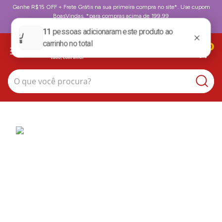
Ganhe R$15 OFF + Frete Grátis na sua primeira compra no site*. Use cupom
BoasVindas. *para compras acima de 199,99
BoasVindas
0
O que você procura?