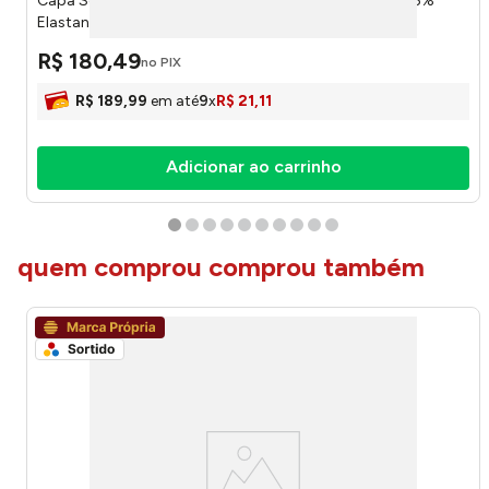
Capa Sofá 3 Lugares Sortido Bela Casa 95% Poliéster 5%
Elastano LM3616BEL - honeyhome
R$
180
,
49
no PIX
R$
189
,
99
em até
9
x
R$
21
,
11
Adicionar ao carrinho
quem comprou comprou também