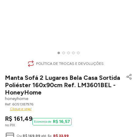
POLÍTICA DE TROCAS E DEVOLUÇÕES
Manta Sofá 2 Lugares Bela Casa Sortida
Poliéster 160x90cm Ref. LM3601BEL -
HoneyHome
honeyhome
6051387976
Clique e veja!
R$
161
,
49
R$
16
,
57
no PIX
Ou
R$
169
,
99
até
5
x
R$
33
,
99