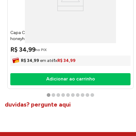
Capa Cadeira Sortido Bela Casa Poliéster LM3614BEL -
honeyhome
R$
34
,
99
no PIX
R$
34
,
99
em até
1
x
R$
34
,
99
Adicionar ao carrinho
duvidas? pergunte aqui