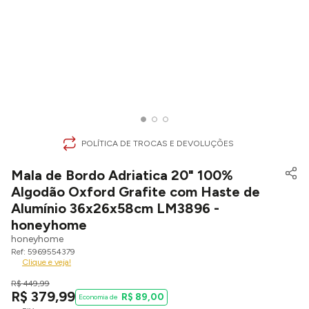
POLÍTICA DE TROCAS E DEVOLUÇÕES
Mala de Bordo Adriatica 20" 100%
Algodão Oxford Grafite com Haste de
Alumínio 36x26x58cm LM3896 -
honeyhome
honeyhome
5969554379
Clique e veja!
R$
449
,
99
R$
379
,
99
R$
89
,
00