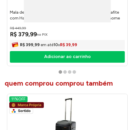
Mala de Bordo Adriatica 20" 100% Algodão Oxford Grafite
com Haste de Alumínio 36x26x58cm LM3896 - honeyhome
R$
449
,
99
R$
379
,
99
no PIX
R$
399
,
99
em até
10
x
R$
39
,
99
Adicionar ao carrinho
quem comprou comprou também
11%
OFF