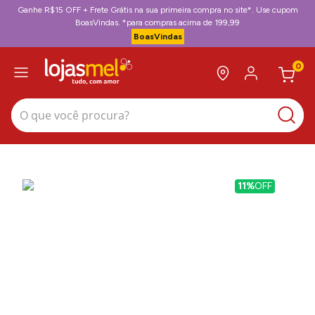
Ganhe R$15 OFF + Frete Grátis na sua primeira compra no site*. Use cupom
BoasVindas. *para compras acima de 199,99
BoasVindas
0
O que você procura?
11%
OFF