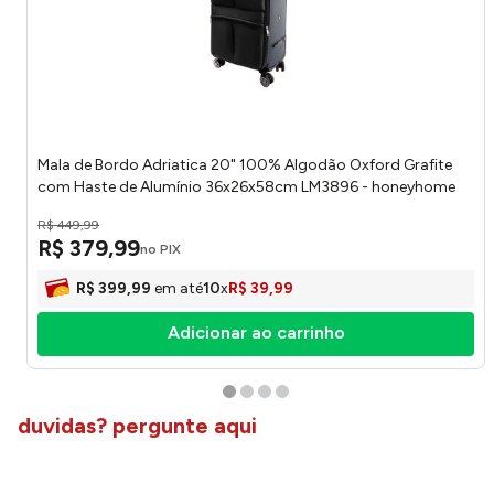
Mala de Bordo Adriatica 20" 100% Algodão Oxford Grafite
com Haste de Alumínio 36x26x58cm LM3896 - honeyhome
R$
449
,
99
R$
379
,
99
no PIX
R$
399
,
99
em até
10
x
R$
39
,
99
Adicionar ao carrinho
duvidas? pergunte aqui