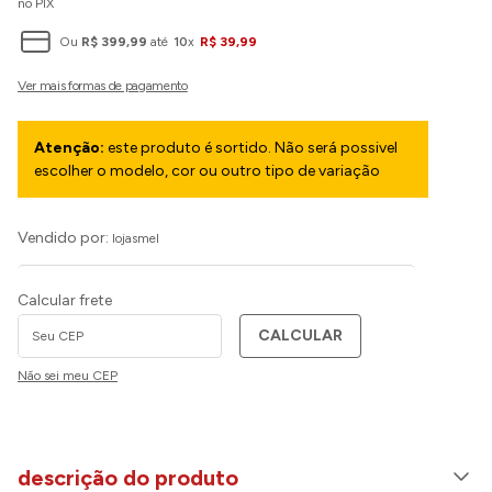
no PIX
Ou
R$
399
,
99
até
10
x
R$
39
,
99
Atenção:
este produto é sortido. Não será possivel
escolher o modelo, cor ou outro tipo de variação
Vendido por:
lojasmel
Calcular frete
CALCULAR
Não sei meu CEP
descrição do produto