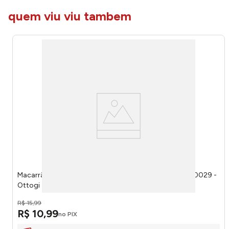
quem viu viu tambem
Macarrão Instantâneo Jin Ramen Spicy Hot 120g LAM0029 -
Ottogi
R$
15
,
99
R$
10
,
99
no PIX