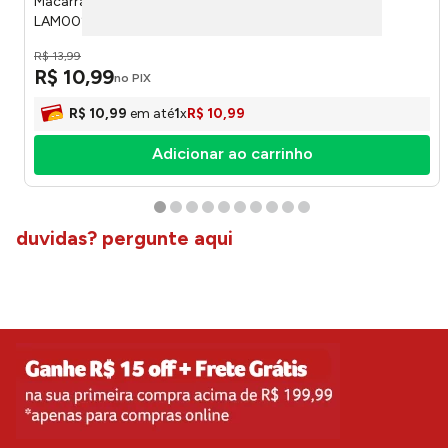
Macarrão Instantâneo Bts Jin Spicy Hot Copo 65g
LAM00235 - Ottogi
R$
13
,
99
R$
10
,
99
no PIX
R$
10
,
99
em até
1
x
R$
10
,
99
Adicionar ao carrinho
duvidas? pergunte aqui