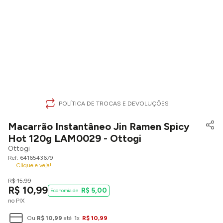
POLÍTICA DE TROCAS E DEVOLUÇÕES
Macarrão Instantâneo Jin Ramen Spicy
Hot 120g LAM0029 - Ottogi
Ottogi
6416543679
Clique e veja!
R$
15
,
99
R$
10
,
99
R$
5
,
00
no PIX
Ou
R$
10
,
99
até
1
x
R$
10
,
99