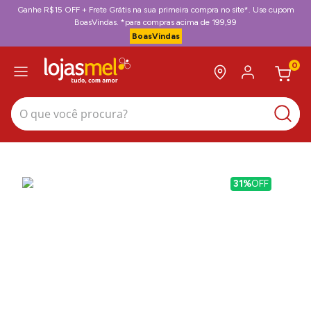
Ganhe R$15 OFF + Frete Grátis na sua primeira compra no site*. Use cupom
BoasVindas. *para compras acima de 199,99
BoasVindas
0
O que você procura?
31%
OFF