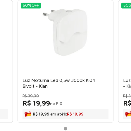
50%
OFF
50
Luz Noturna Led 0,5w 3000k Ki04
Luz
Bivolt - Kian
- K
R$
39
,
99
R$
3
R$
19
,
99
R
no PIX
R$
19
,
99
em até
1
x
R$
19
,
99