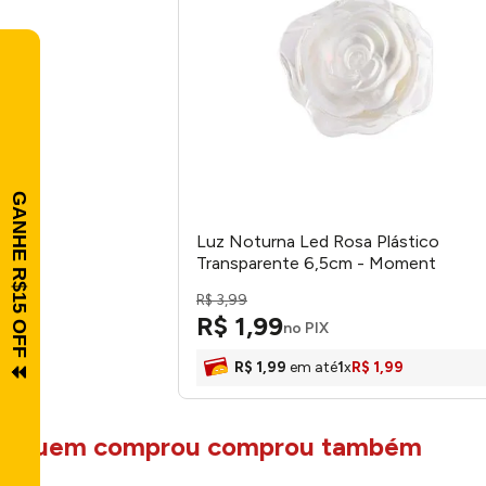
Luz Noturna Led Rosa Plástico
Transparente 6,5cm - Moment
R$
3
,
99
R$
1
,
99
no PIX
R$
1
,
99
em até
1
x
R$
1
,
99
quem comprou comprou também