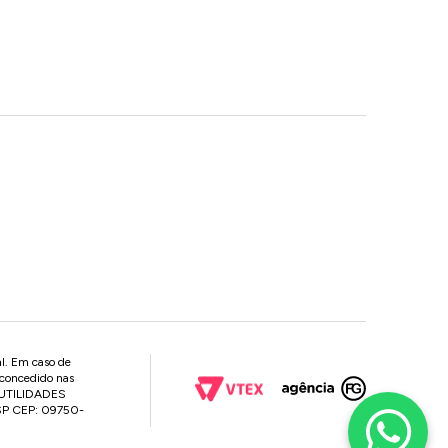
al. Em caso de
 concedido nas
P UTILIDADES
 SP CEP: 09750-