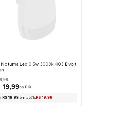
 Noturna Led 0,5w 3000k Ki03 Bivolt
ian
9
,
99
$
19
,
99
no PIX
R$
19
,
99
em até
1
x
R$
19
,
99