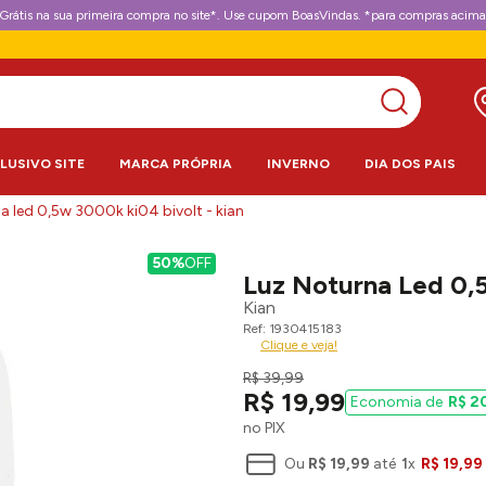
Grátis na sua primeira compra no site*. Use cupom BoasVindas. *para compras acima
CLUSIVO SITE
MARCA PRÓPRIA
INVERNO
DIA DOS PAIS
na led 0,5w 3000k ki04 bivolt - kian
50%
OFF
Luz Noturna Led 0,5
Kian
1930415183
Clique e veja!
R$
39
,
99
R$
19
,
99
R$
2
no PIX
Ou
R$
19
,
99
até
1
x
R$
19
,
99