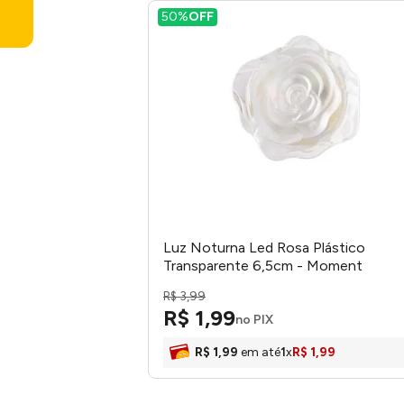
50%
OFF
Luz Noturna Led Rosa Plástico
Transparente 6,5cm - Moment
R$
3
,
99
R$
1
,
99
no PIX
R$
1
,
99
em até
1
x
R$
1
,
99