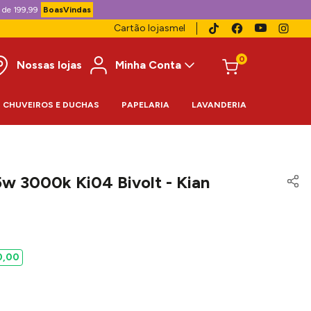
 de 199,99
BoasVindas
Cartão lojasmel
0
Nossas lojas
Minha Conta
CHUVEIROS E DUCHAS
PAPELARIA
LAVANDERIA
w 3000k Ki04 Bivolt - Kian
0
,
00