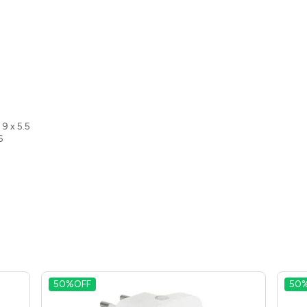
 9 x 5.5
6
50%
OFF
50