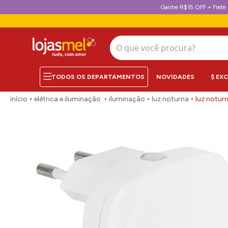
Ganhe R$15 OFF + Frete 
O que você procura?
NOVIDADES
$ EX
elétrica e iluminação
iluminação
luz noturna
luz notur