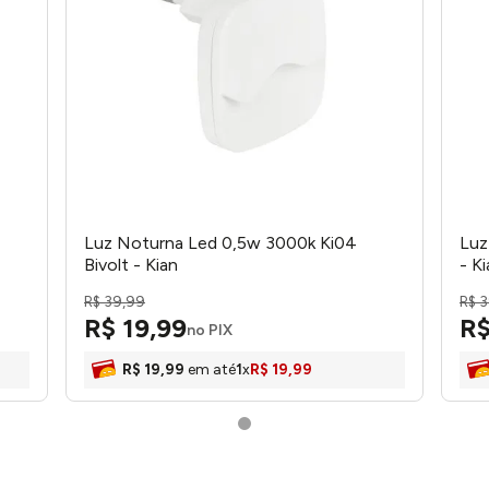
Luz Noturna Led 0,5w 3000k Ki04
Luz
Bivolt - Kian
- K
R$
39
,
99
R$
3
R$
19
,
99
R
no PIX
R$
19
,
99
em até
1
x
R$
19
,
99