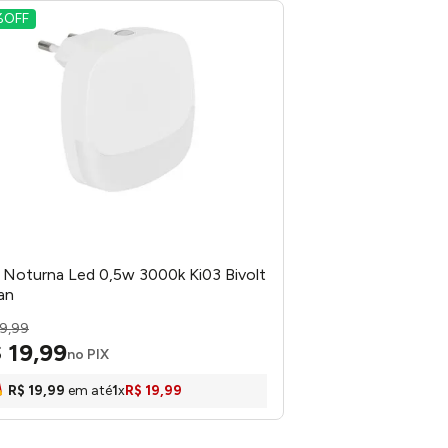
%
OFF
 Noturna Led 0,5w 3000k Ki03 Bivolt
ian
9
,
99
$
19
,
99
no PIX
R$
19
,
99
em até
1
x
R$
19
,
99