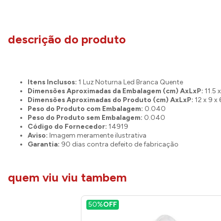
descrição do produto
Itens Inclusos:
1 Luz Noturna Led Branca Quente
Dimensões Aproximadas da Embalagem (cm) AxLxP:
11.5 x
Dimensões Aproximadas do Produto (cm) AxLxP:
12 x 9 x 
Peso do Produto com Embalagem:
0.040
Peso do Produto sem Embalagem:
0.040
Código do Fornecedor:
14919
Aviso:
Imagem meramente ilustrativa
Garantia:
90 dias contra defeito de fabricação
quem viu viu tambem
50%
OFF