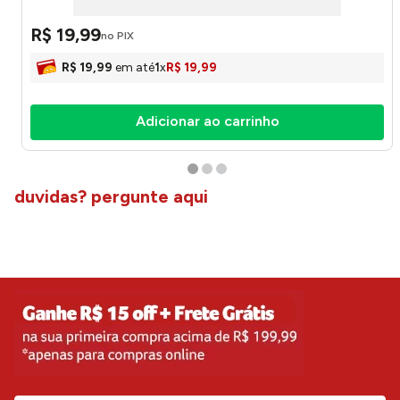
R$
19
,
99
no PIX
R$
19
,
99
em até
1
x
R$
19
,
99
Adicionar ao carrinho
duvidas? pergunte aqui