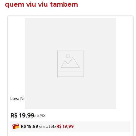
quem viu viu tambem
Luva Nitrilica Tamanho 9 - Brasfort
R$
19
,
99
no PIX
R$
19
,
99
em até
1
x
R$
19
,
99