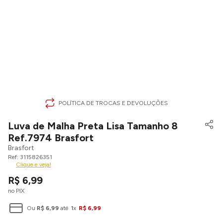
POLÍTICA DE TROCAS E DEVOLUÇÕES
Luva de Malha Preta Lisa Tamanho 8
Ref.7974 Brasfort
Brasfort
3115826351
Clique e veja!
R$
6
,
99
no PIX
Ou
R$
6
,
99
até
1
x
R$
6
,
99