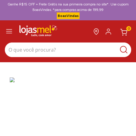
Ganhe R$15 OFF + Frete Grátis na sua primeira compra no site*. Use cupom
BoasVindas. *para compras acima de 199,99
BoasVindas
0
O que você procura?