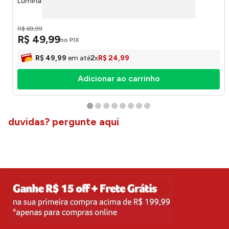
Luminária de Mesa Led Light - Kian 10612
R$
69
,
99
R$
49
,
99
no PIX
R$
49
,
99
em até
2
x
R$
24
,
99
Adicionar ao carrinho
duvidas? pergunte aqui