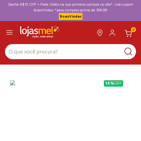
Ganhe R$15 OFF + Frete Grátis na sua primeira compra no site*. Use cupom
BoasVindas. *para compras acima de 199,99
BoasVindas
0
O que você procura?
14%
OFF