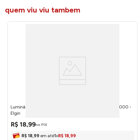
quem viu viu tambem
Luminária de Emergência 30 LEDs 6500K 48LEM30L0000 -
Elgin
R$
18
,
99
no PIX
R$
18
,
99
em até
1
x
R$
18
,
99