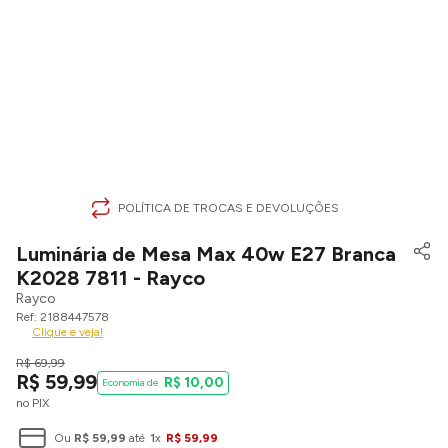
POLÍTICA DE TROCAS E DEVOLUÇÕES
Luminária de Mesa Max 40w E27 Branca
K2028 7811 - Rayco
Rayco
2188447578
Clique e veja!
R$
69
,
99
R$
59
,
99
R$
10
,
00
no PIX
Ou
R$
59
,
99
até
1
x
R$
59
,
99