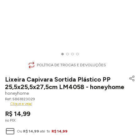
POLÍTICA DE TROCAS E DEVOLUÇÕES
Lixeira Capivara Sortida Plástico PP
25,5x25,5x27,5cm LM4058 - honeyhome
honeyhome
5861823029
Clique e veja!
R$
14
,
99
no PIX
Ou
R$
14
,
99
até
1
x
R$
14
,
99