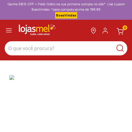
Ganhe R$15 OFF + Frete Grátis na sua primeira compra no site*. Use cupom
BoasVindas. *para compras acima de 199,99
BoasVindas
0
O que você procura?