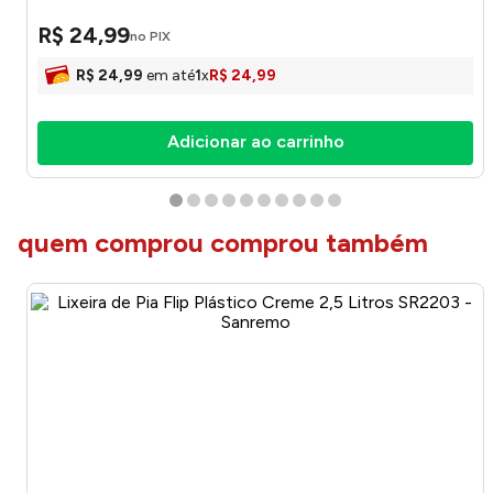
R$
24
,
99
no PIX
R$
24
,
99
em até
1
x
R$
24
,
99
Adicionar ao carrinho
quem comprou comprou também