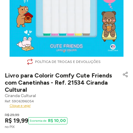
POLÍTICA DE TROCAS E DEVOLUÇÕES
Livro para Colorir Comfy Cute Friends
com Canetinhas - Ref. 21534 Ciranda
Cultural
Ciranda Cultural
5906396054
Clique e veja!
R$
29
,
99
R$
19
,
99
R$
10
,
00
no PIX