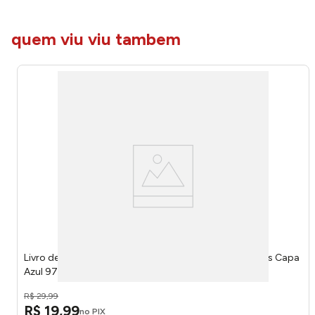
quem viu viu tambem
Livro de Colorir Cute & Comfy Coloring Book For Adults Capa
Azul 9786560951907 - Editora On Line
R$
29
,
99
R$
19
,
99
no PIX