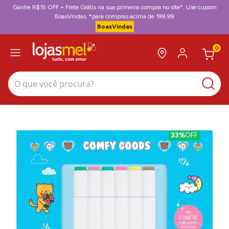
Ganhe R$15 OFF + Frete Grátis na sua primeira compra no site*. Use cupom
BoasVindas. *para compras acima de 199,99
BoasVindas
0
O que você procura?
33%
OFF