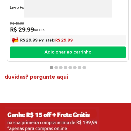
Livro Futebol Brasil & Argentina 22627 - Magic
R$
49
,
99
R$
29
,
99
no PIX
R$
29
,
99
em até
1
x
R$
29
,
99
Adicionar ao carrinho
duvidas? pergunte aqui