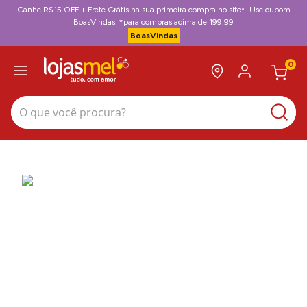
Ganhe R$15 OFF + Frete Grátis na sua primeira compra no site*. Use cupom
BoasVindas. *para compras acima de 199,99
BoasVindas
0
O que você procura?