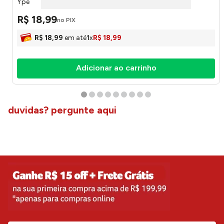
Ypê
R$
18
,
99
no PIX
R$
18
,
99
em até
1
x
R$
18
,
99
Adicionar ao carrinho
duvidas? pergunte aqui