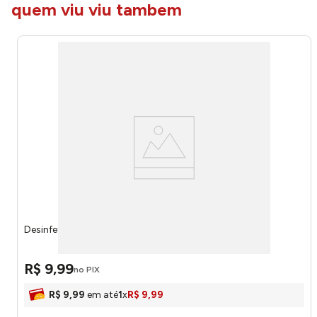
quem viu viu tambem
Desinfetante Eucalipto 2L 9172 - Bufalo
R$
9
,
99
no PIX
R$
9
,
99
em até
1
x
R$
9
,
99