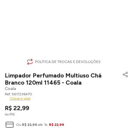
POLÍTICA DE TROCAS E DEVOLUÇÕES
Limpador Perfumado Multiuso Chá
Branco 120ml 11465 - Coala
Coala
5617236470
Clique e veja!
R$
22
,
99
no PIX
Ou
R$
22
,
99
até
1
x
R$
22
,
99