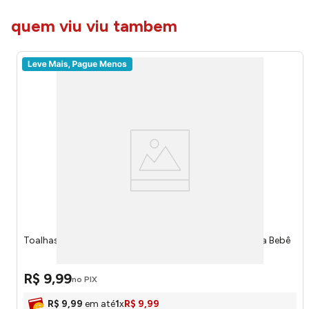
quem viu viu tambem
Toalhas Umedecidas Sem Alcool 140 Unidades 4 - Upa Bebê
R$
9
,
99
no PIX
R$
9
,
99
em até
1
x
R$
9
,
99