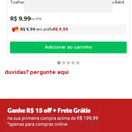
Toalhas Umedecidas Sem Alcool 140 Unidades 4 - Upa Bebê
R$
9
,
99
no PIX
R$
9
,
99
em até
1
x
R$
9
,
99
Adicionar ao carrinho
duvidas? pergunte aqui