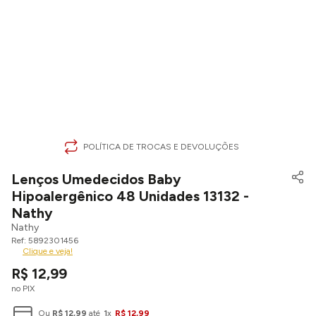
POLÍTICA DE TROCAS E DEVOLUÇÕES
Lenços Umedecidos Baby
Hipoalergênico 48 Unidades 13132 -
Nathy
Nathy
5892301456
Clique e veja!
R$
12
,
99
no PIX
Ou
R$
12
,
99
até
1
x
R$
12
,
99