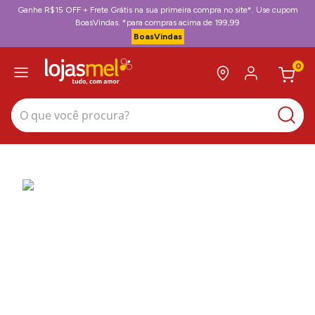
Ganhe R$15 OFF + Frete Grátis na sua primeira compra no site*. Use cupom
BoasVindas. *para compras acima de 199,99
BoasVindas
0
O que você procura?