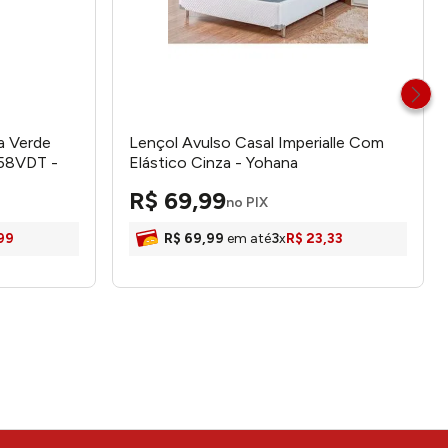
a Verde
Lençol Avulso Casal Imperialle Com
58VDT -
Elástico Cinza - Yohana
R$
69
,
99
no PIX
99
R$
69
,
99
em até
3
x
R$
23
,
33