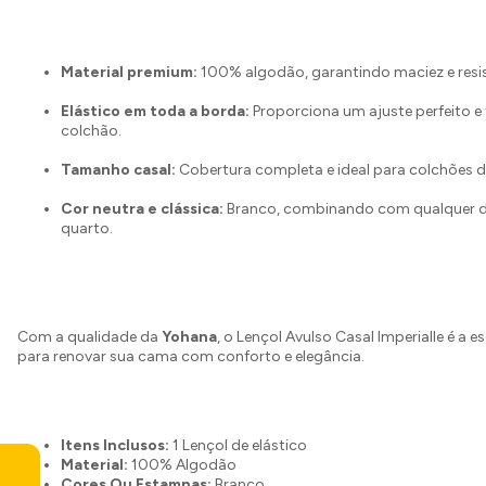
Material premium:
100% algodão, garantindo maciez e resis
Elástico em toda a borda:
Proporciona um ajuste perfeito e 
colchão.
Tamanho casal:
Cobertura completa e ideal para colchões d
Cor neutra e clássica:
Branco, combinando com qualquer 
quarto.
Com a qualidade da
Yohana
, o Lençol Avulso Casal Imperialle é a e
para renovar sua cama com conforto e elegância.
Itens Inclusos:
1 Lençol de elástico
Material:
100% Algodão
Cores Ou Estampas:
Branco