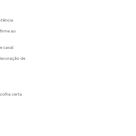
tência.
firme ao
e casal.
decoração de
scolha certa