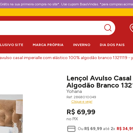
Grátis na sua primeira compra no site*. Use cupom BoasVindas. *para compras acima
CLUSIVO SITE
MARCA PRÓPRIA
INVERNO
DIA DOS PAIS
 avulso casal imperialle com elástico 100% algodão branco 1321119 -
Lençol Avulso Casal
Algodão Branco 132
Yohana
2868010049
Clique e veja!
R$
69
,
99
no PIX
Ou
R$
69
,
99
até
2
x
R$
34
,
9