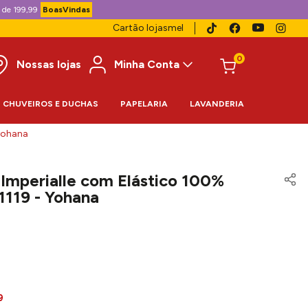
 de 199,99
BoasVindas
Cartão lojasmel
0
Nossas lojas
Minha Conta
CHUVEIROS E DUCHAS
PAPELARIA
LAVANDERIA
 yohana
 Imperialle com Elástico 100%
1119 - Yohana
9