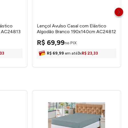
ástico
Lençol Avulso Casal com Elástico
m AC24813
Algodão Branco 190x140cm AC24812
- Arte & Cazza
R$
69
,
99
no PIX
33
R$
69
,
99
em até
3
x
R$
23
,
33