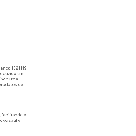
ranco 1321119
Produzido em
ntindo uma
 produtos de
 facilitando a
 é versátil e