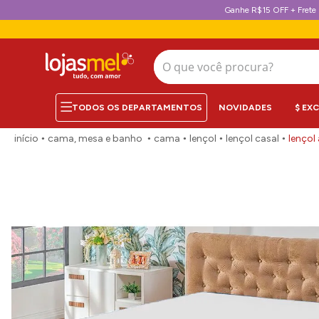
Ganhe R$15 OFF + Frete 
O que você procura?
NOVIDADES
$ EX
cama, mesa e banho
cama
lençol
lençol casal
lençol