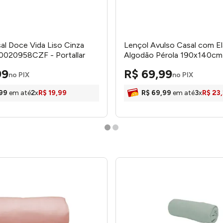
al Doce Vida Liso Cinza
Lençol Avulso Casal com El
0020958CZF - Portallar
Algodão Pérola 190x140c
- Arte & Cazza
99
R$
69
,
99
no PIX
no PIX
99
em até
2
x
R$
19
,
99
R$
69
,
99
em até
3
x
R$
23
,