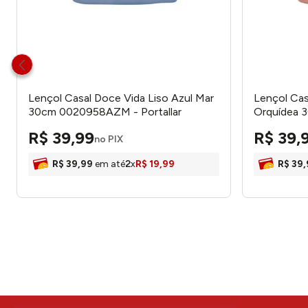
Lençol Casal Doce Vida Liso Azul Mar
Lençol Cas
30cm 0020958AZM - Portallar
Orquídea 
Portallar
R$
39
,
99
R$
39
,
no PIX
R$
39
,
99
em até
2
x
R$
19
,
99
R$
39
,