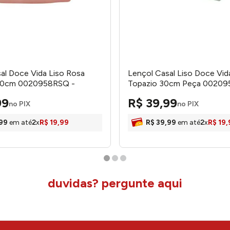
al Doce Vida Liso Rosa
Lençol Casal Liso Doce Vid
30cm 0020958RSQ -
Topazio 30cm Peça 00209
Portallar
99
R$
39
,
99
no PIX
no PIX
99
em até
2
x
R$
19
,
99
R$
39
,
99
em até
2
x
R$
19
,
duvidas? pergunte aqui