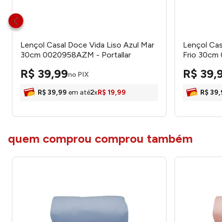
Lençol Casal Doce Vida Liso Azul Mar
Lençol Cas
30cm 0020958AZM - Portallar
Frio 30cm 
R$
39
,
99
R$
39
,
no PIX
R$
39
,
99
em até
2
x
R$
19
,
99
R$
39
,
quem comprou comprou também