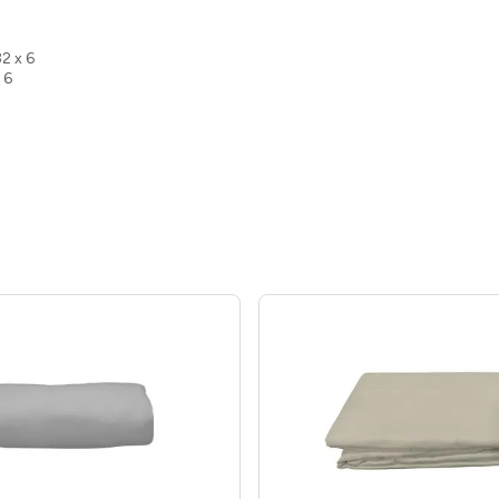
32 x 6
 6