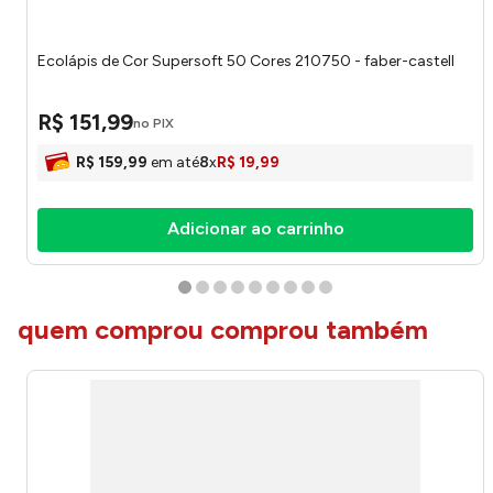
Ecolápis de Cor Supersoft 50 Cores 210750 - faber-castell
R$
151
,
99
no PIX
R$
159
,
99
em até
8
x
R$
19
,
99
Adicionar ao carrinho
quem comprou comprou também