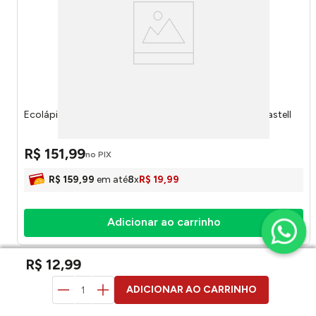
Ecolápis de Cor Supersoft 50 Cores 210750 - faber-castell
R$
151
,
99
no PIX
R$
159
,
99
em até
8
x
R$
19
,
99
Adicionar ao carrinho
R$
12
,
99
duvidas? pergunte aqui
ADICIONAR AO CARRINHO