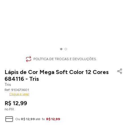
POLÍTICA DE TROCAS E DEVOLUÇÕES
Lápis de Cor Mega Soft Color 12 Cores
684116 - Tris
Tris
910673601
Clique e veja!
R$
12
,
99
no PIX
Ou
R$
12
,
99
até
1
x
R$
12
,
99