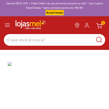
Ganhe R$15 OFF + Frete Grátis na sua primeira compra no site*. Use cupom
BoasVindas. *para compras acima de 199,99
BoasVindas
0
O que você procura?