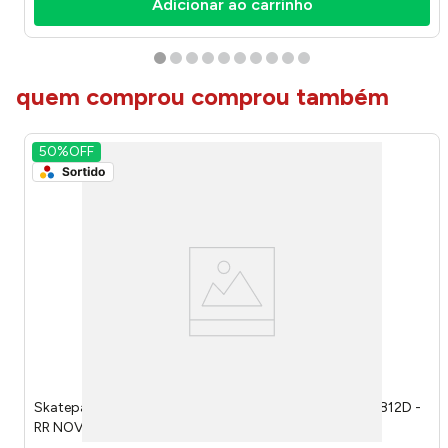
Adicionar ao carrinho
quem comprou comprou também
50%
OFF
Skatepark de Dedo Com Acessórios 3 Peças Sortido 1812D -
RR NOVIDADES