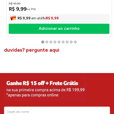
R$
19
,
99
R$
9
,
99
no PIX
R$
9
,
99
em até
1
x
R$
9
,
99
Adicionar ao carrinho
duvidas? pergunte aqui