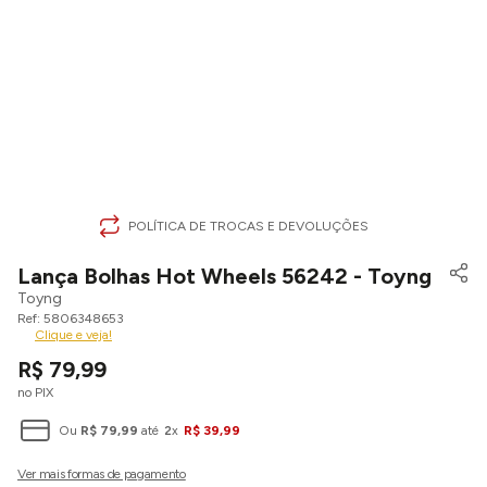
POLÍTICA DE TROCAS E DEVOLUÇÕES
Lança Bolhas Hot Wheels 56242 - Toyng
Toyng
5806348653
Clique e veja!
R$
79
,
99
no PIX
Ou
R$
79
,
99
até
2
x
R$
39
,
99