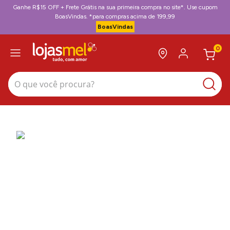
Ganhe R$15 OFF + Frete Grátis na sua primeira compra no site*. Use cupom
BoasVindas. *para compras acima de 199,99
BoasVindas
0
O que você procura?