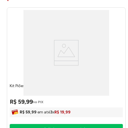
Kit Piões Batalha Hot Wheels 56330 - Toyng
R$
59
,
99
no PIX
R$
59
,
99
em até
3
x
R$
19
,
99