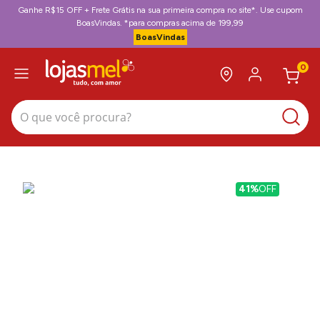
Ganhe R$15 OFF + Frete Grátis na sua primeira compra no site*. Use cupom
BoasVindas. *para compras acima de 199,99
BoasVindas
0
O que você procura?
41%
OFF