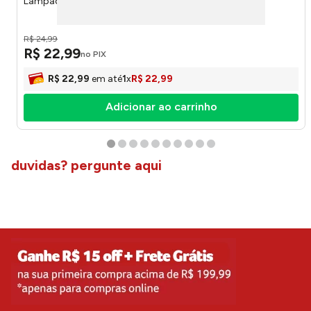
Lâmpada Led 40W 6500K Bivolt - Kian
R$
24
,
99
R$
22
,
99
no PIX
R$
22
,
99
em até
1
x
R$
22
,
99
Adicionar ao carrinho
duvidas? pergunte aqui