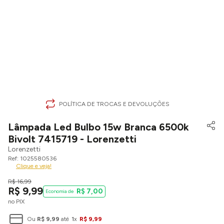
POLÍTICA DE TROCAS E DEVOLUÇÕES
Lâmpada Led Bulbo 15w Branca 6500k
Bivolt 7415719 - Lorenzetti
Lorenzetti
1025580536
Clique e veja!
R$
16
,
99
R$
9
,
99
R$
7
,
00
no PIX
Ou
R$
9
,
99
até
1
x
R$
9
,
99