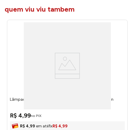
quem viu viu tambem
Lâmpada LED 9W 3000K Bivolt 48BLED2M09YU - Elgin
R$
4
,
99
no PIX
R$
4
,
99
em até
1
x
R$
4
,
99