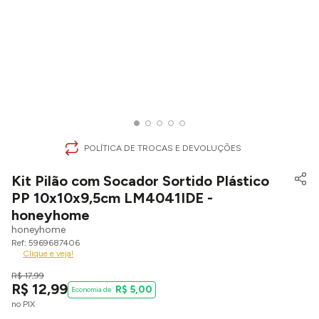
POLÍTICA DE TROCAS E DEVOLUÇÕES
Kit Pilão com Socador Sortido Plástico
PP 10x10x9,5cm LM4041IDE -
honeyhome
honeyhome
5969687406
Clique e veja!
R$
17
,
99
R$
12
,
99
R$
5
,
00
no PIX