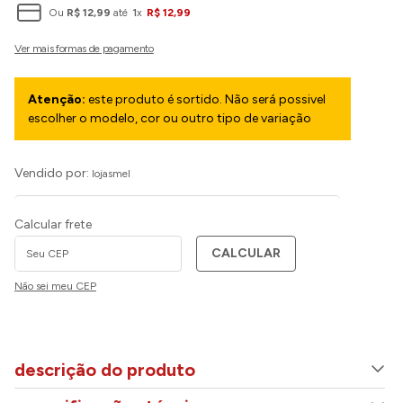
Ou
R$
12
,
99
até
1
x
R$
12
,
99
Atenção:
este produto é sortido. Não será possivel
escolher o modelo, cor ou outro tipo de variação
Vendido por:
lojasmel
Calcular frete
CALCULAR
Não sei meu CEP
descrição do produto