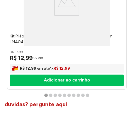
Kit Pilão com Socador Sortido Plástico PP 10x10x9,5cm
LM4041IDE - honeyhome
R$
17
,
99
R$
12
,
99
no PIX
R$
12
,
99
em até
1
x
R$
12
,
99
Adicionar ao carrinho
duvidas? pergunte aqui