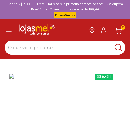
Ganhe R$15 OFF + Frete Grátis na sua primeira compra no site*. Use cupom
BoasVindas. *para compras acima de 199,99
BoasVindas
0
O que você procura?
28%
OFF