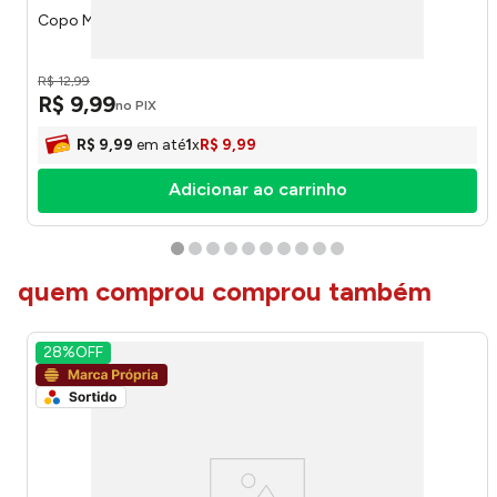
Copo Medidor Plástico 500ml 17153 - Plasútil
R$
12
,
99
R$
9
,
99
no PIX
R$
9
,
99
em até
1
x
R$
9
,
99
Adicionar ao carrinho
quem comprou comprou também
28%
OFF