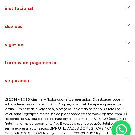
institucional
dúvidas
siga-nos
formas de pagamento
segurança
@2014 - 2026 lojasmel – Todos os direitos reservados. Os estoques podem
sofrer alterações sem aviso prévio. Os preços são válidos apenas para a loja
virtual. Em caso de divergência, o preço válido é o do carrinho. As fotos aqui
veiculadas, logotipo e marca são de propriedade do site
www.lojasmel.com
. O
desconto de 5% será concedido nas compras acima de R$129,00 (excluindo o
frete) na forma de pagamento Pix. É vetada a sua reprodução, total ou parcial,
sem a expressa autorização. BMP UTILIDADES DOMESTICAS / CNPJ:
12.356.100/0039-07/ Inscrição Estadual: 799.728.912.116/ Endereço: R José