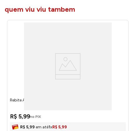
quem viu viu tambem
Rebite Alumínio 510 10 Unidades 7719 - Brasfort
R$
5
,
99
no PIX
R$
5
,
99
em até
1
x
R$
5
,
99