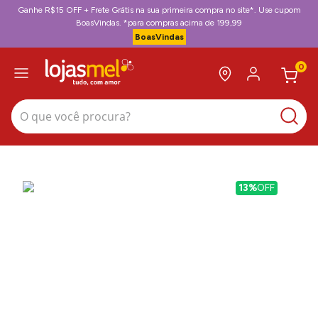
Ganhe R$15 OFF + Frete Grátis na sua primeira compra no site*. Use cupom
BoasVindas. *para compras acima de 199,99
BoasVindas
0
O que você procura?
13%
OFF