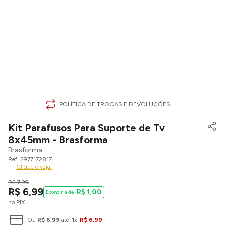
POLÍTICA DE TROCAS E DEVOLUÇÕES
Kit Parafusos Para Suporte de Tv
8x45mm - Brasforma
Brasforma
2977172817
Clique e veja!
R$
7
,
99
R$
6
,
99
R$
1
,
00
no PIX
Ou
R$
6
,
99
até
1
x
R$
6
,
99