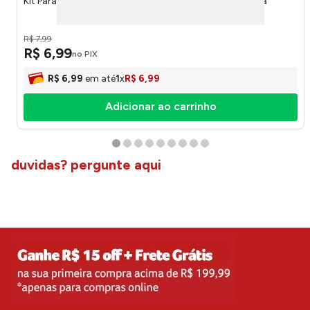
Kit Parafusos Para Suporte de Tv 8x45mm - Brasforma
R$
7
,
99
R$
6
,
99
no PIX
R$
6
,
99
em até
1
x
R$
6
,
99
Adicionar ao carrinho
duvidas? pergunte aqui