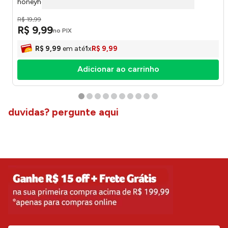
honeyhome
R$
19
,
99
R$
9
,
99
no PIX
R$
9
,
99
em até
1
x
R$
9
,
99
Adicionar ao carrinho
duvidas? pergunte aqui