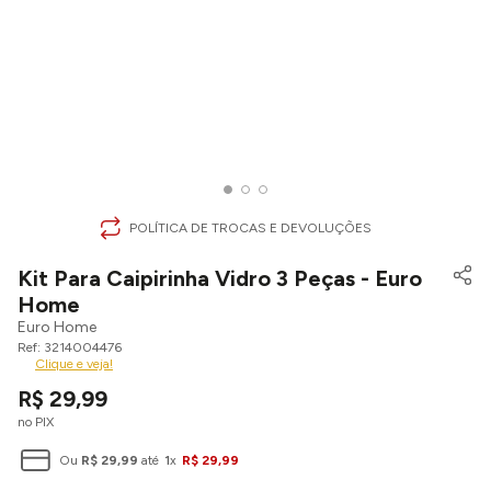
POLÍTICA DE TROCAS E DEVOLUÇÕES
Kit Para Caipirinha Vidro 3 Peças - Euro
Home
Euro Home
3214004476
Clique e veja!
R$
29
,
99
no PIX
Ou
R$
29
,
99
até
1
x
R$
29
,
99