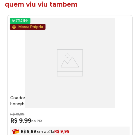
quem viu viu tambem
50%
OFF
Coador de Gelo Black Aço Inox 20x9cm LM2068 -
honeyhome
R$
19
,
99
R$
9
,
99
no PIX
R$
9
,
99
em até
1
x
R$
9
,
99