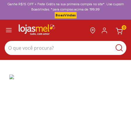
Ganhe R$15 OFF + Frete Grátis na sua primeira compra no site*. Use cupom
BoasVindas. *para compras acima de 199,99
BoasVindas
0
O que você procura?