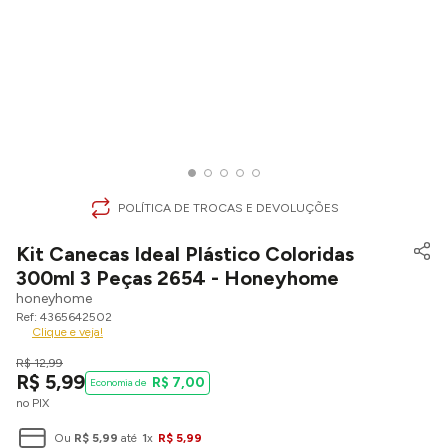
POLÍTICA DE TROCAS E DEVOLUÇÕES
Kit Canecas Ideal Plástico Coloridas
300ml 3 Peças 2654 - Honeyhome
honeyhome
4365642502
Clique e veja!
R$
12
,
99
R$
5
,
99
R$
7
,
00
no PIX
Ou
R$
5
,
99
até
1
x
R$
5
,
99