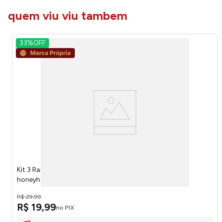
quem viu viu tambem
33%
OFF
Kit 3 Ramekins Porcelana Borboleta 210ml Ref.LM4358
honeyhome
R$
29
,
99
R$
19
,
99
no PIX