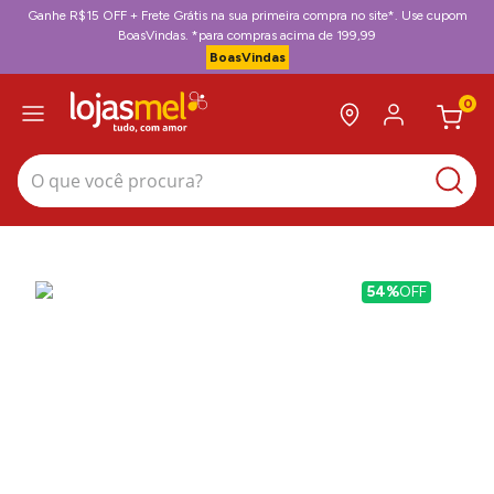
Ganhe R$15 OFF + Frete Grátis na sua primeira compra no site*. Use cupom
BoasVindas. *para compras acima de 199,99
BoasVindas
0
O que você procura?
54%
OFF