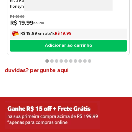
Kit 3 Ramekins Porcelana Borboleta 210ml Ref.LM4358
honeyhome
R$
29
,
99
R$
19
,
99
no PIX
R$
19
,
99
em até
1
x
R$
19
,
99
Adicionar ao carrinho
duvidas? pergunte aqui