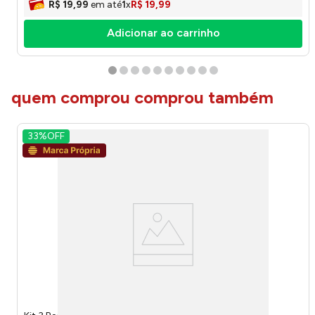
R$
19
,
99
em até
1
x
R$
19
,
99
Adicionar ao carrinho
quem comprou comprou também
33%
OFF