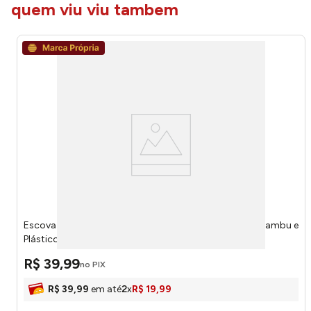
quem viu viu tambem
Escova Sanitária com Suporte Bela Casa Preta Ferro, Bambu e
Plástico PP 9,5x9,5x40,5cm LM4064BEL - honeyhome
R$
39
,
99
no PIX
R$
39
,
99
em até
2
x
R$
19
,
99