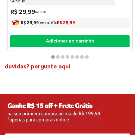
Sunguider
R$
29
,
99
no PIX
R$
29
,
99
em até
1
x
R$
29
,
99
Adicionar ao carrinho
duvidas? pergunte aqui