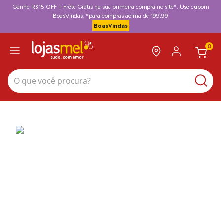
Ganhe R$15 OFF + Frete Grátis na sua primeira compra no site*. Use cupom
BoasVindas. *para compras acima de 199,99
BoasVindas
0
O que você procura?