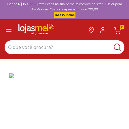
Ganhe R$15 OFF + Frete Grátis na sua primeira compra no site*. Use cupom
BoasVindas. *para compras acima de 199,99
BoasVindas
0
O que você procura?