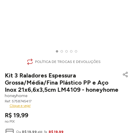
POLÍTICA DE TROCAS E DEVOLUÇÕES
Kit 3 Raladores Espessura
Grossa/Média/Fina Plástico PP e Aço
Inox 21x6,6x3,5cm LM4109 - honeyhome
honeyhome
5758745417
Clique e veja!
R$
19
,
99
no PIX
Ou
R$
19
,
99
até
1
x
R$
19
,
99