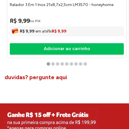
Ralador 3 Em 1 Inox 21x8,7x2,5cm LM3570 - honeyhome
R$
9
,
99
no PIX
R$
9
,
99
em até
1
x
R$
9
,
99
Adicionar ao carrinho
duvidas? pergunte aqui