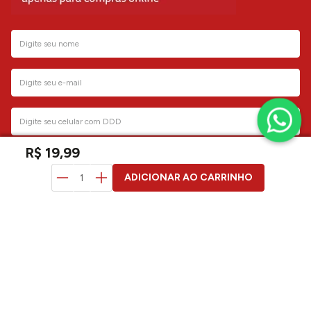
R$
19
,
99
GERAR CUPOM
ADICIONAR AO CARRINHO
Ao clicar em “Gerar cupom” você aceita os
termos de uso da Lojasmel
atendimento
institucional
dúvidas