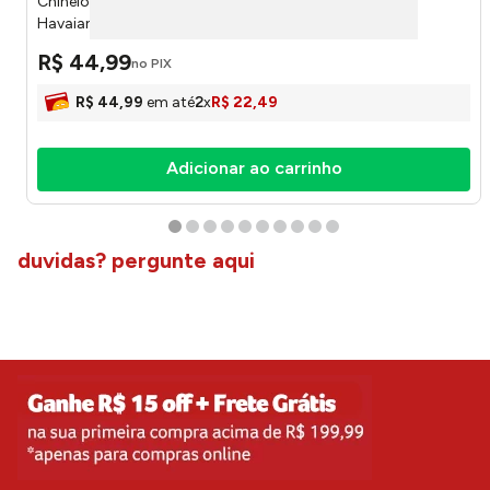
Chinelo Slim Rose Gold 39/40 40000303581390 -
Havaianas
R$
44
,
99
no PIX
R$
44
,
99
em até
2
x
R$
22
,
49
Adicionar ao carrinho
duvidas? pergunte aqui