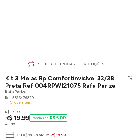
POLÍTICA DE TROCAS E DEVOLUÇÕES
Kit 3 Meias Rp Comfortinvisível 33/38
Preta Ref.004RPWI21075 Rafa Parize
Rafa Parize
5633476899
Clique e veja!
R$
24
,
99
R$
19
,
99
R$
5
,
00
no PIX
Ou
R$
19
,
99
até
1
x
R$
19
,
99