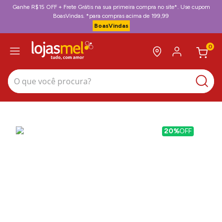
Ganhe R$15 OFF + Frete Grátis na sua primeira compra no site*. Use cupom
BoasVindas. *para compras acima de 199,99
BoasVindas
0
O que você procura?
20%
OFF