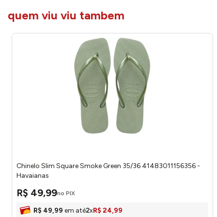
quem viu viu tambem
Chinelo Slim Square Smoke Green 35/36 41483011156356 -
Havaianas
R$
49
,
99
no PIX
R$
49
,
99
em até
2
x
R$
24
,
99