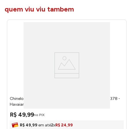
quem viu viu tambem
Chinelo Slim Square Smoke Green 37/38 41483011156378 -
Havaianas
R$
49
,
99
no PIX
R$
49
,
99
em até
2
x
R$
24
,
99