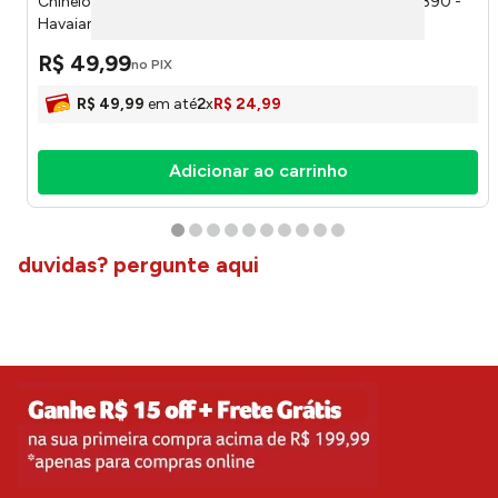
Chinelo Slim Square Canyon Clay 39/40 41483011121390 -
Havaianas
R$
49
,
99
no PIX
R$
49
,
99
em até
2
x
R$
24
,
99
Adicionar ao carrinho
duvidas? pergunte aqui