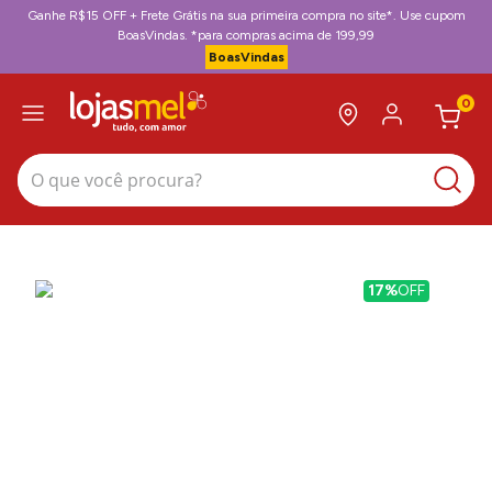
Ganhe R$15 OFF + Frete Grátis na sua primeira compra no site*. Use cupom
BoasVindas. *para compras acima de 199,99
BoasVindas
0
O que você procura?
17%
OFF