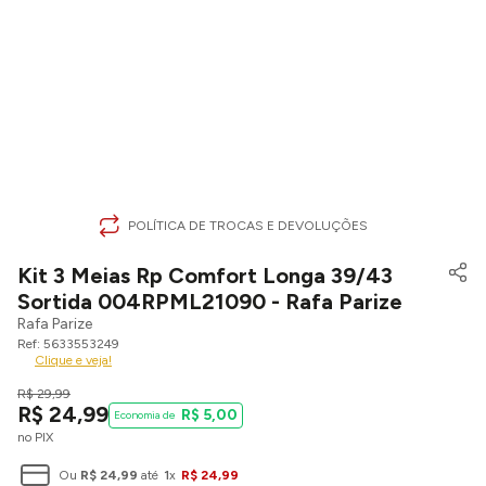
POLÍTICA DE TROCAS E DEVOLUÇÕES
Kit 3 Meias Rp Comfort Longa 39/43
Sortida 004RPML21090 - Rafa Parize
Rafa Parize
5633553249
Clique e veja!
R$
29
,
99
R$
24
,
99
R$
5
,
00
no PIX
Ou
R$
24
,
99
até
1
x
R$
24
,
99