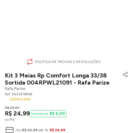
POLÍTICA DE TROCAS E DEVOLUÇÕES
Kit 3 Meias Rp Comfort Longa 33/38
Sortida 004RPWL21091 - Rafa Parize
Rafa Parize
5633476969
Clique e veja!
R$
29
,
99
R$
24
,
99
R$
5
,
00
no PIX
Ou
R$
24
,
99
até
1
x
R$
24
,
99