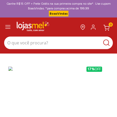
Ganhe R$15 OFF + Frete Grátis na sua primeira compra no site*. Use cupom
BoasVindas. *para compras acima de 199,99
BoasVindas
0
O que você procura?
17%
OFF