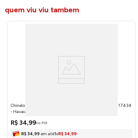
quem viu viu tambem
Chinelo Color Essential Azul Indigo 43/44 41485879417434
- Havaianas
R$
34
,
99
no PIX
R$
34
,
99
em até
1
x
R$
34
,
99