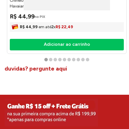
Chinelo Slim Rose Gold 39/40 40000303581390 -
Havaianas
R$
44
,
99
no PIX
R$
44
,
99
em até
2
x
R$
22
,
49
Adicionar ao carrinho
duvidas? pergunte aqui