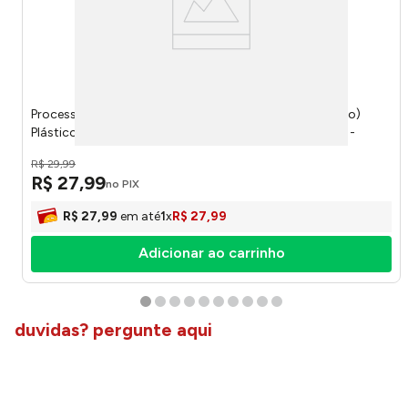
Processador Manual de Alimentos 800/900ml (Sortido)
Plástico 5 Lâminas Aço Inox Preto 13,5x14,5cm LM1215 -
honeyhome
R$
29
,
99
R$
27
,
99
no PIX
R$
27
,
99
em até
1
x
R$
27
,
99
Adicionar ao carrinho
duvidas? pergunte aqui