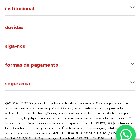
institucional
dúvidas
siga-nos
formas de pagamento
segurança
@2014 - 2026 lojasmel – Todos os direitos reservados. Os estoques podem
sofrer alterações sem aviso prévio. Os preços são válidos apenas para a loja
virtual. Em caso de divergência, o preço válido é o do carrinho. As fotos aqui
veiculadas, logotipo e marca são de propriedade do site
www.lojasmel.com
. O
desconto de 5% será concedido nas compras acima de R$129,00 (excluindo o
frete) na forma de pagamento Pix. É vetada a sua reprodução, total ou parcial,
sem a expressa autorização. BMP UTILIDADES DOMESTICAS / CNPJ:
12.356.100/0039-07/ Inscrição Estadual: 799.728.912.116/ Endereço: R José