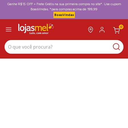
Ganhe R$15 OFF + Frete Grátis na sua primeira compra no site*. Use cupom
BoasVindas. *para compras acima de 199,99
BoasVindas
0
O que você procura?