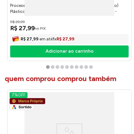
Processador Manual de Alimentos 800/900ml (Sortido)
Plástico 5 Lâminas Aço Inox Preto 13,5x14,5cm LM1215 -
honeyhome
R$
29
,
99
R$
27
,
99
no PIX
R$
27
,
99
em até
1
x
R$
27
,
99
Adicionar ao carrinho
quem comprou comprou também
7%
OFF