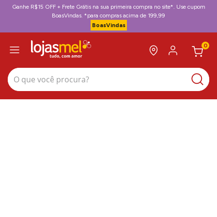
Ganhe R$15 OFF + Frete Grátis na sua primeira compra no site*. Use cupom
BoasVindas. *para compras acima de 199,99
BoasVindas
0
O que você procura?