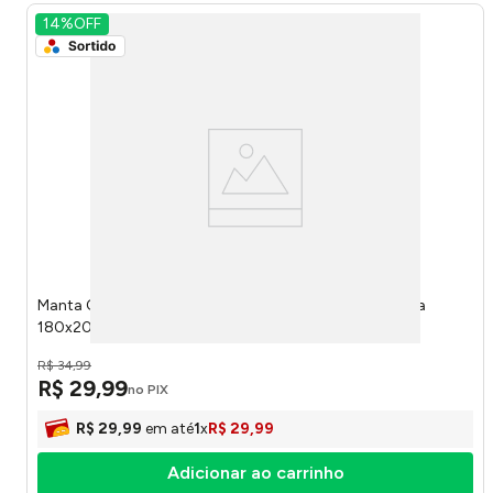
14%
OFF
Manta Casal Outlet Estampada 100% Poliéster Sortida
180x200cm - Camesa
R$
34
,
99
R$
29
,
99
no PIX
R$
29
,
99
em até
1
x
R$
29
,
99
Adicionar ao carrinho