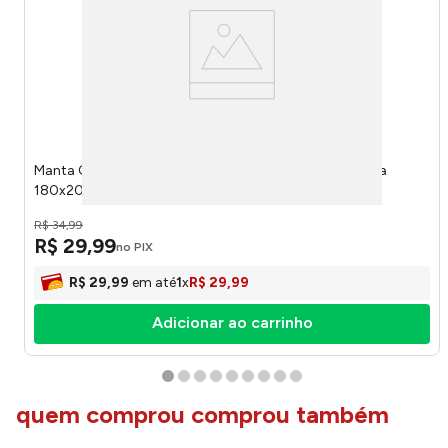
Manta Casal Outlet Estampada 100% Poliéster Sortida
180x200cm - Camesa
R$
34
,
99
R$
29
,
99
no PIX
R$
29
,
99
em até
1
x
R$
29
,
99
Adicionar ao carrinho
quem comprou comprou também