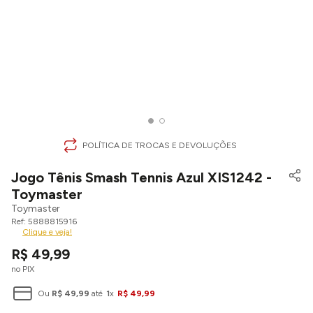
POLÍTICA DE TROCAS E DEVOLUÇÕES
Jogo Tênis Smash Tennis Azul XIS1242 -
Toymaster
Toymaster
5888815916
Clique e veja!
R$
49
,
99
no PIX
Ou
R$
49
,
99
até
1
x
R$
49
,
99