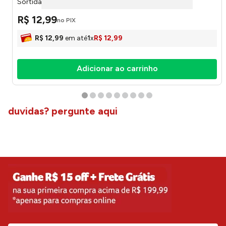
Sortida 296x3x3cm LM4206 - honeyhome
R$
12
,
99
no PIX
R$
12
,
99
em até
1
x
R$
12
,
99
Adicionar ao carrinho
duvidas? pergunte aqui