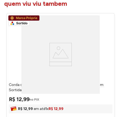
quem viu viu tambem
Corda de Pular Plástico PVC Ferro EVA Espessura 4,3mm
Sortida 296x3x3cm LM4206 - honeyhome
R$
12
,
99
no PIX
R$
12
,
99
em até
1
x
R$
12
,
99