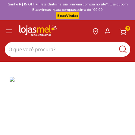
Ganhe R$15 OFF + Frete Grátis na sua primeira compra no site*. Use cupom
BoasVindas. *para compras acima de 199,99
BoasVindas
0
O que você procura?