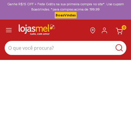
Ganhe R$15 OFF + Frete Grátis na sua primeira compra no site*. Use cupom
BoasVindas. *para compras acima de 199,99
BoasVindas
0
O que você procura?