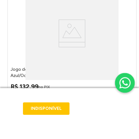
Jogo de Toalhas Loft 4 Peças 100% Algodão Cor
Azul/Oceano 204257 - Tecelagem Atlântica
R$
132
,
99
no PIX
R$
139
,
99
em até
7
x
R$
19
,
99
INDISPONÍVEL
Adicionar ao carrinho