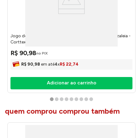
Jogo de Toalhas Jacquard Wave (1 banho + 1 rosto) Azaleia -
Corttex
R$
90
,
98
no PIX
R$
90
,
98
em até
4
x
R$
22
,
74
Adicionar ao carrinho
quem comprou comprou também