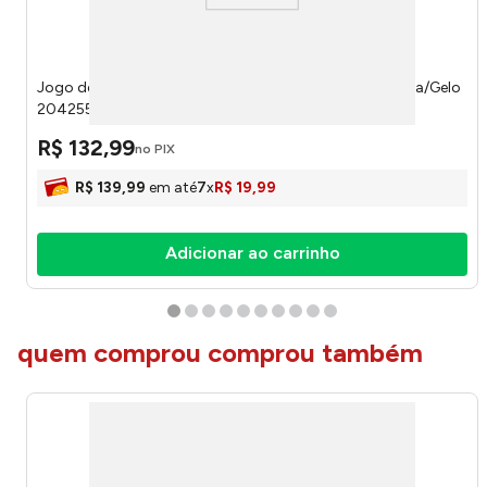
Jogo de Toalhas Loft 4 Peças 100% Algodão Cor Cinza/Gelo
204255 - Tecelagem Atlântica
R$
132
,
99
no PIX
R$
139
,
99
em até
7
x
R$
19
,
99
Adicionar ao carrinho
quem comprou comprou também