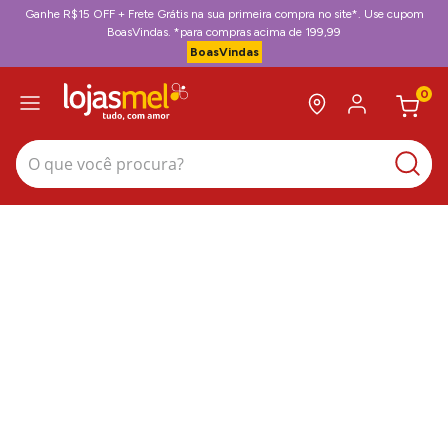
Ganhe R$15 OFF + Frete Grátis na sua primeira compra no site*. Use cupom
BoasVindas. *para compras acima de 199,99
BoasVindas
0
O que você procura?