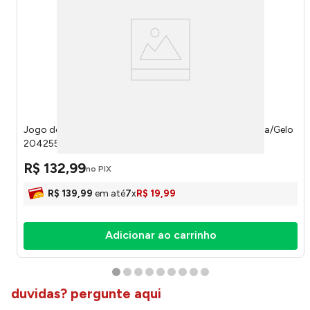
Jogo de Toalhas Loft 4 Peças 100% Algodão Cor Cinza/Gelo
204255 - Tecelagem Atlântica
R$
132
,
99
no PIX
R$
139
,
99
em até
7
x
R$
19
,
99
Adicionar ao carrinho
duvidas? pergunte aqui