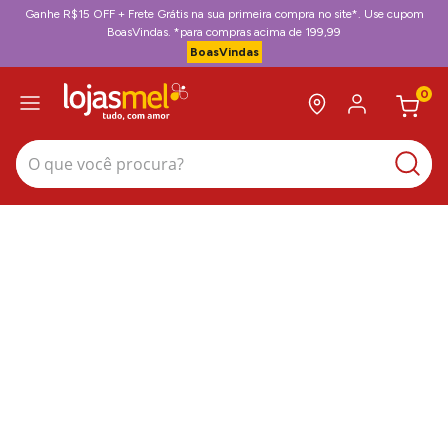
Ganhe R$15 OFF + Frete Grátis na sua primeira compra no site*. Use cupom
BoasVindas. *para compras acima de 199,99
BoasVindas
0
O que você procura?