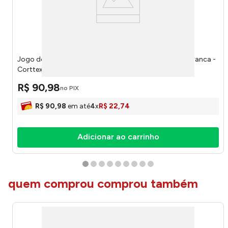
Jogo de Toalhas Jacquard Wave (1 banho + 1 rosto) Branca -
Corttex
R$
90
,
98
no PIX
R$
90
,
98
em até
4
x
R$
22
,
74
Adicionar ao carrinho
quem comprou comprou também