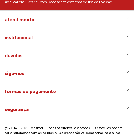
Ao clicar em “Gerar cupom” você aceita os
termos de uso da Lojasmel
atendimento
institucional
dúvidas
siga-nos
formas de pagamento
segurança
@2014 - 2026 lojasmel – Todos os direitos reservados. Os estoques podem
sofrer alterações sem aviso prévio. Os preços são válidos apenas para a loja