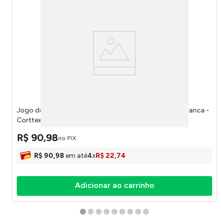
Jogo de Toalhas Jacquard Wave (1 banho + 1 rosto) Branca -
Corttex
R$
90
,
98
no PIX
R$
90
,
98
em até
4
x
R$
22
,
74
Adicionar ao carrinho