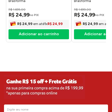
Brasforma
Brasforma
R$
1
.
699
,
00
R$
1
.
699
,
00
R$
24
,
99
R$
24
,
99
no PIX
no PIX
R$
24
,
99
em até
1
x
R$
24
,
99
R$
24
,
99
em até
1
Adicionar ao carrinho
Adicionar ao c