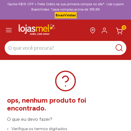
Ganhe R$15 OFF + Frete Grátis na sua primeira compra no site*. Use cupom
BoasVindas. *para compras acima de 199,99
BoasVindas
0
O que você procura?
O que eu devo fazer?
Verifique os termos digitados.