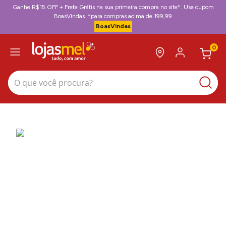
Ganhe R$15 OFF + Frete Grátis na sua primeira compra no site*. Use cupom
BoasVindas. *para compras acima de 199,99
BoasVindas
0
O que você procura?