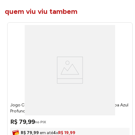
quem viu viu tambem
Jogo Cama King Doce Vida 70% Algodão Estampa Pipa Azul
Profundo 3 Peças 0310311PIP - Portallar
R$
79
,
99
no PIX
R$
79
,
99
em até
4
x
R$
19
,
99