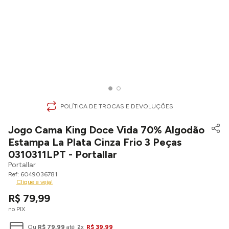
POLÍTICA DE TROCAS E DEVOLUÇÕES
Jogo Cama King Doce Vida 70% Algodão
Estampa La Plata Cinza Frio 3 Peças
0310311LPT - Portallar
Portallar
6049036781
Clique e veja!
R$
79
,
99
no PIX
Ou
R$
79
,
99
até
2
x
R$
39
,
99