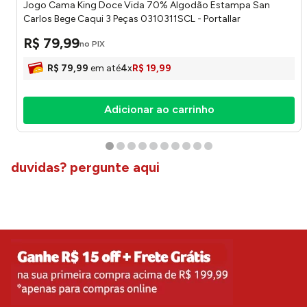
Jogo Cama King Doce Vida 70% Algodão Estampa San
Carlos Bege Caqui 3 Peças 0310311SCL - Portallar
R$
79
,
99
no PIX
R$
79
,
99
em até
4
x
R$
19
,
99
Adicionar ao carrinho
duvidas? pergunte aqui