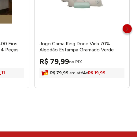
400 Fios
Jogo Cama King Doce Vida 70%
 4 Peças
Algodão Estampa Gramado Verde
tex
Topázio 3 Peças 0310311GRM -
R$
79
,
99
Portallar
no PIX
,
11
R$
79
,
99
em até
4
x
R$
19
,
99