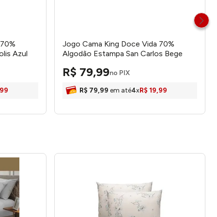
 70%
Jogo Cama King Doce Vida 70%
lis Azul
Algodão Estampa San Carlos Bege
ortallar
Caqui 3 Peças 0310311SCL - Portallar
R$
79
,
99
no PIX
99
R$
79
,
99
em até
4
x
R$
19
,
99