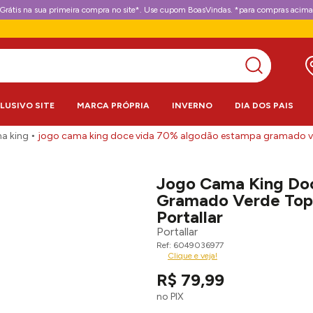
Grátis na sua primeira compra no site*. Use cupom BoasVindas. *para compras acima
CLUSIVO SITE
MARCA PRÓPRIA
INVERNO
DIA DOS PAIS
a king
jogo cama king doce vida 70% algodão estampa gramado ver
Jogo Cama King Do
Gramado Verde Top
Portallar
Portallar
6049036977
Clique e veja!
R$
79
,
99
no PIX