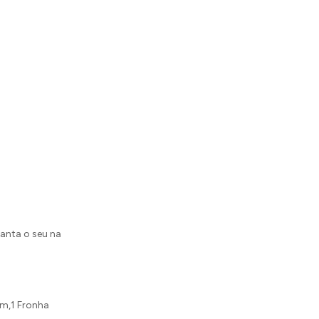
ranta o seu na
Cm,1 Fronha