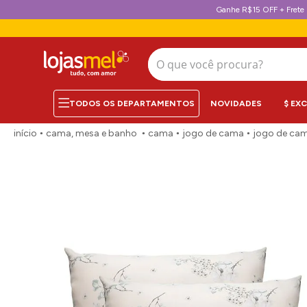
Ganhe R$15 OFF + Frete 
O que você procura?
NOVIDADES
$ EX
cama, mesa e banho
cama
jogo de cama
jogo de cam