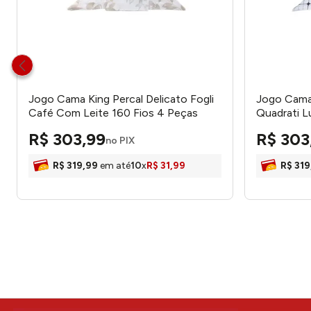
Jogo Cama King Percal Delicato Fogli
Jogo Cama 
Café Com Leite 160 Fios 4 Peças
Quadrati L
0450007CL - Portallar
Peças 045
R$
303
,
99
R$
303
no PIX
R$
319
,
99
em até
10
x
R$
31
,
99
R$
319