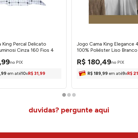
King Percal Delicato
Jogo Cama King Elegance 
uminosi Cinza 160 Fios 4
100% Poliéster Liso Branco
0007CZ - Portallar
Ref.70109900760001 Cort
,
99
R$
180
,
49
no PIX
no PIX
,
99
em até
10
x
R$
31
,
99
R$
189
,
99
em até
9
x
R$
21
duvidas? pergunte aqui