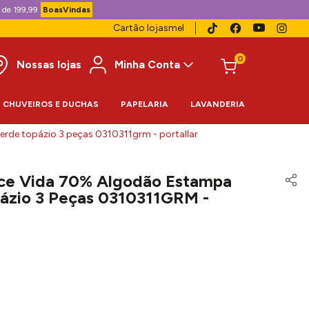
 de 199,99
BoasVindas
Cartão lojasmel
0
Nossas lojas
Minha Conta
CHUVEIROS E DUCHAS
PAPELARIA
LAVANDERIA
de topázio 3 peças 0310311grm - portallar
ce Vida 70% Algodão Estampa
ázio 3 Peças 0310311GRM -