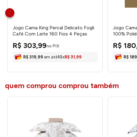
Jogo Cama King Percal Delicato Fogli
Jogo Cama
Café Com Leite 160 Fios 4 Peças
100% Polié
0450007CL - Portallar
Ref.70109
R$
303
,
99
R$
180
no PIX
R$
319
,
99
em até
10
x
R$
31
,
99
R$
189
quem comprou comprou também