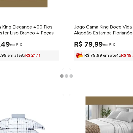
 King Elegance 400 Fios
Jogo Cama King Doce Vida
ster Liso Branco 4 Peças
Algodão Estampa Florianópo
900760001 Corttex
Mar 3 Peças 0310311FLN - P
,
49
R$
79
,
99
no PIX
no PIX
,
99
em até
9
x
R$
21
,
11
R$
79
,
99
em até
4
x
R$
19
,