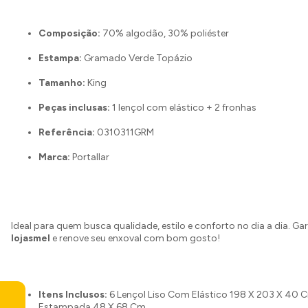
Composição:
70% algodão, 30% poliéster
Estampa:
Gramado Verde Topázio
Tamanho:
King
Peças inclusas:
1 lençol com elástico + 2 fronhas
Referência:
0310311GRM
Marca:
Portallar
Ideal para quem busca qualidade, estilo e conforto no dia a dia. Ga
lojasmel
e renove seu enxoval com bom gosto!
Itens Inclusos:
6 Lençol Liso Com Elástico 198 X 203 X 40 
Estampada 48 X 68 Cm