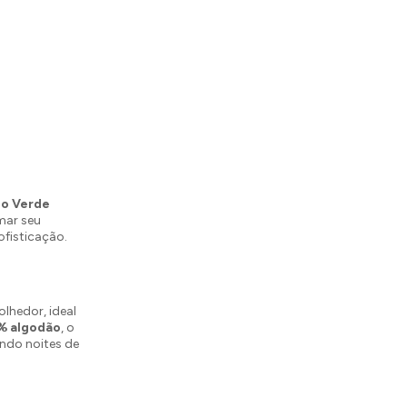
do Verde
mar seu
fisticação.
lhedor, ideal
% algodão
, o
indo noites de