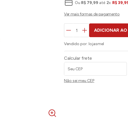
Ou
R$
79
,
99
até
2
x
R$
39
,
9
ADICIONAR AO
Vendido por:
lojasmel
Calcular frete
Não sei meu CEP