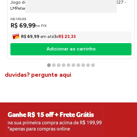
Jogo de Cama Casal 100% Poliéster Sortido 3 Peças 1227 -
LMPeter
R$
119
,
99
R$
69
,
99
no PIX
R$
69
,
99
em até
3
x
R$
23
,
33
Adicionar ao carrinho
duvidas? pergunte aqui