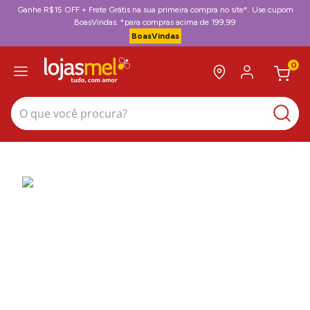
Ganhe R$15 OFF + Frete Grátis na sua primeira compra no site*. Use cupom
BoasVindas. *para compras acima de 199,99
BoasVindas
0
O que você procura?