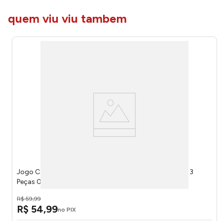
quem viu viu tambem
Jogo Cama Casal Doce Vida Cali Azul Profundo 30cm 3
Peças 0310309CLAZP - Portallar
R$
59
,
99
R$
54
,
99
no PIX