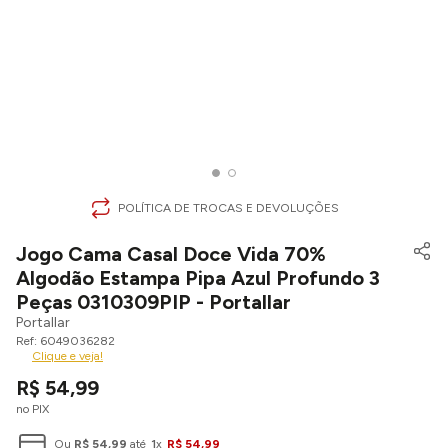
POLÍTICA DE TROCAS E DEVOLUÇÕES
Jogo Cama Casal Doce Vida 70%
Algodão Estampa Pipa Azul Profundo 3
Peças 0310309PIP - Portallar
Portallar
6049036282
Clique e veja!
R$
54
,
99
no PIX
Ou
R$
54
,
99
até
1
x
R$
54
,
99