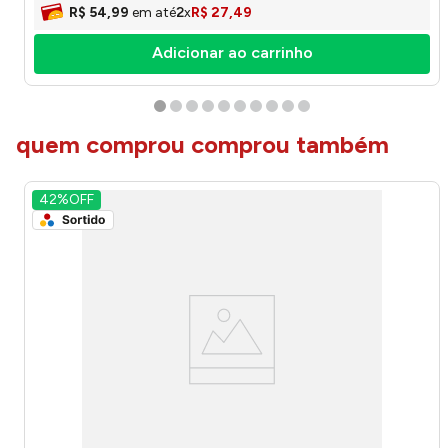
R$
54
,
99
em até
2
x
R$
27
,
49
Adicionar ao carrinho
quem comprou comprou também
42%
OFF