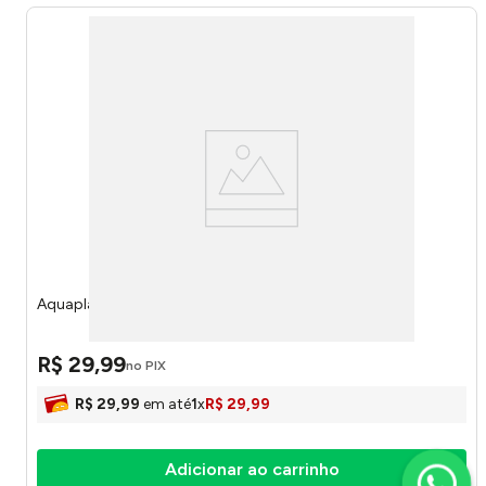
Aquaplay Hot Wheels 56374 - Toyng
R$
29
,
99
no PIX
R$
29
,
99
em até
1
x
R$
29
,
99
Adicionar ao carrinho