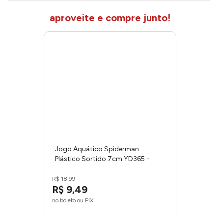
aproveite e compre junto!
Jogo Aquático Spiderman
Plástico Sortido 7cm YD365 -
Etitoys
R$
18
,
99
R$
9
,
49
no boleto ou PIX