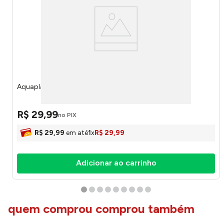
Aquaplay Barbie 56099 - Toyng
R$
29
,
99
no PIX
R$
29
,
99
em até
1
x
R$
29
,
99
Adicionar ao carrinho
quem comprou comprou também