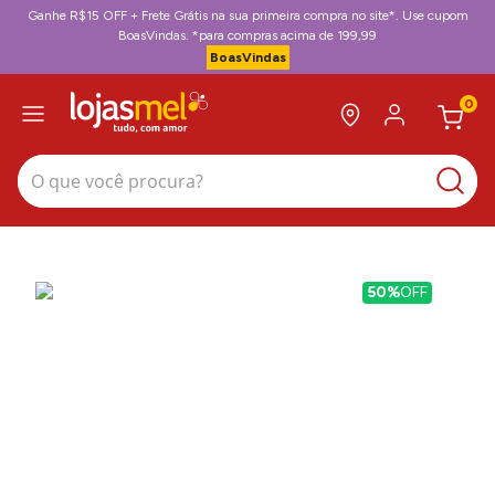
Ganhe R$15 OFF + Frete Grátis na sua primeira compra no site*. Use cupom
BoasVindas. *para compras acima de 199,99
BoasVindas
0
O que você procura?
50%
OFF