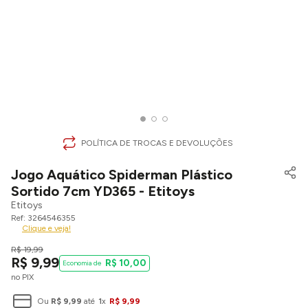
POLÍTICA DE TROCAS E DEVOLUÇÕES
Jogo Aquático Spiderman Plástico
Sortido 7cm YD365 - Etitoys
Etitoys
3264546355
Clique e veja!
R$
19
,
99
R$
9
,
99
R$
10
,
00
no PIX
Ou
R$
9
,
99
até
1
x
R$
9
,
99