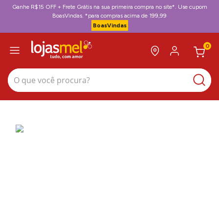
Ganhe R$15 OFF + Frete Grátis na sua primeira compra no site*. Use cupom
BoasVindas. *para compras acima de 199,99
BoasVindas
0
O que você procura?