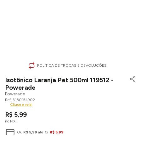
POLÍTICA DE TROCAS E DEVOLUÇÕES
Isotônico Laranja Pet 500ml 119512 -
Powerade
Powerade
3180154902
Clique e veja!
R$
5
,
99
no PIX
Ou
R$
5
,
99
até
1
x
R$
5
,
99