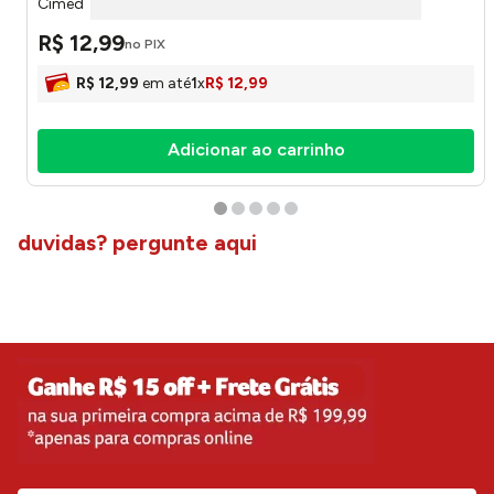
Cimed
R$
12
,
99
no PIX
R$
12
,
99
em até
1
x
R$
12
,
99
Adicionar ao carrinho
duvidas? pergunte aqui