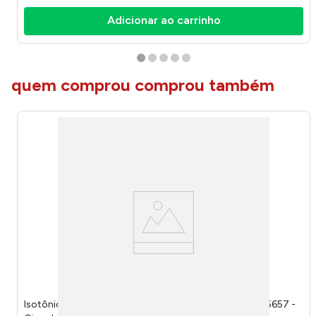
Adicionar ao carrinho
quem comprou comprou também
Isotônico Flynow Fini Minhocas Maçã Verde 500ml 105657 -