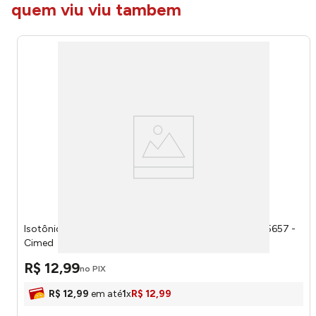
quem viu viu tambem
Isotônico Flynow Fini Minhocas Maçã Verde 500ml 105657 -
Cimed
R$
12
,
99
no PIX
R$
12
,
99
em até
1
x
R$
12
,
99