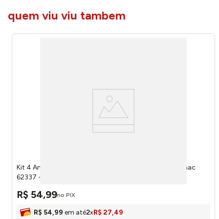
quem viu viu tambem
Kit 4 Anéis Para Guardanapo Two Flowers Branco Zamac
62337 - Wolff
R$
54
,
99
no PIX
R$
54
,
99
em até
2
x
R$
27
,
49