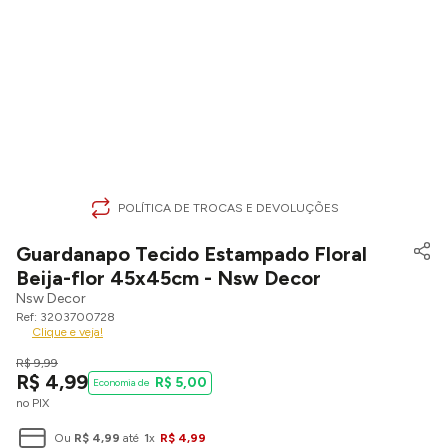
POLÍTICA DE TROCAS E DEVOLUÇÕES
Guardanapo Tecido Estampado Floral
Beija-flor 45x45cm - Nsw Decor
Nsw Decor
3203700728
Clique e veja!
R$
9
,
99
R$
4
,
99
R$
5
,
00
no PIX
Ou
R$
4
,
99
até
1
x
R$
4
,
99