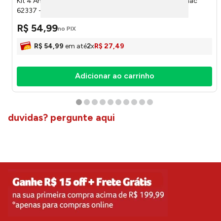
Kit 4 Anéis Para Guardanapo Two Flowers Branco Zamac
62337 - Wolff
R$
54
,
99
no PIX
R$
54
,
99
em até
2
x
R$
27
,
49
Adicionar ao carrinho
duvidas? pergunte aqui