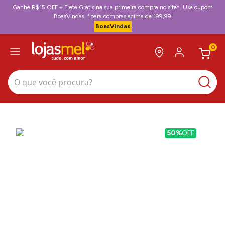
Ganhe R$15 OFF + Frete Grátis na sua primeira compra no site*. Use cupom
BoasVindas. *para compras acima de 199,99
BoasVindas
0
O que você procura?
50%
OFF