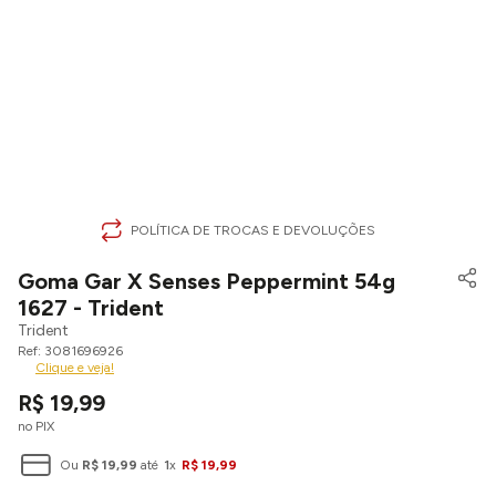
POLÍTICA DE TROCAS E DEVOLUÇÕES
Goma Gar X Senses Peppermint 54g
1627 - Trident
Trident
3081696926
Clique e veja!
R$
19
,
99
no PIX
Ou
R$
19
,
99
até
1
x
R$
19
,
99