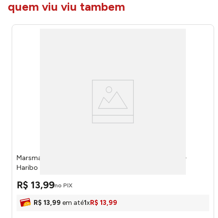
quem viu viu tambem
Marsmallow Chamallows Mundo Mágico 220g 50215 -
Haribo
R$
13
,
99
no PIX
R$
13
,
99
em até
1
x
R$
13
,
99