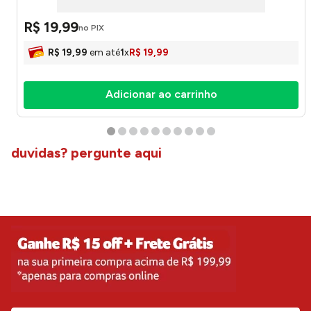
R$
19
,
99
no PIX
R$
19
,
99
em até
1
x
R$
19
,
99
Adicionar ao carrinho
duvidas? pergunte aqui