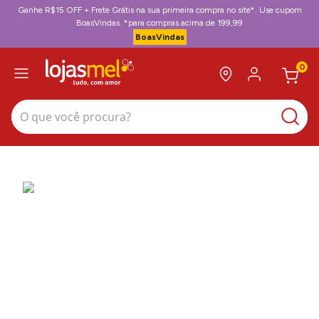
Ganhe R$15 OFF + Frete Grátis na sua primeira compra no site*. Use cupom
BoasVindas. *para compras acima de 199,99
BoasVindas
0
O que você procura?