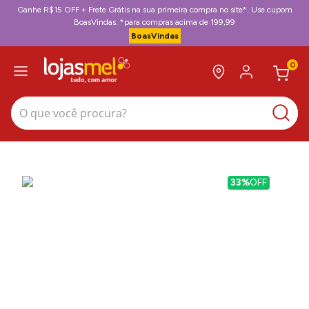
Ganhe R$15 OFF + Frete Grátis na sua primeira compra no site*. Use cupom
BoasVindas. *para compras acima de 199,99
BoasVindas
0
O que você procura?
33%
OFF