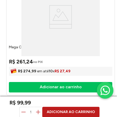
Mega Cozinha Toy Chef 0571 - Samba Toys
R$
261
,
24
no PIX
R$
274
,
99
em até
10
x
R$
27
,
49
Adicionar ao carrinho
R$
99
,
99
duvidas? pergunte aqui
ADICIONAR AO CARRINHO