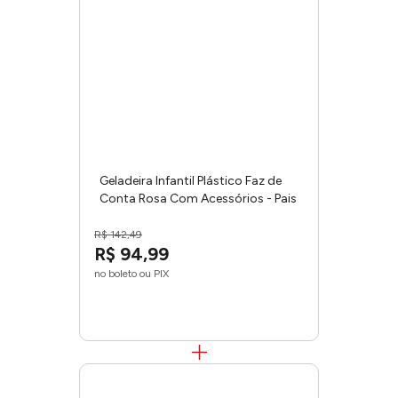
Geladeira Infantil Plástico Faz de
Conta Rosa Com Acessórios - Pais
e Filhos
R$
142
,
49
R$
94
,
99
no boleto ou PIX