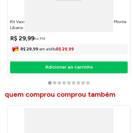
Kit Vassourinha com Rodo e Pá Infantil Sortido 4010 - Monte
Líbano
R$
29
,
99
no PIX
R$
29
,
99
em até
1
x
R$
29
,
99
Adicionar ao carrinho
quem comprou comprou também