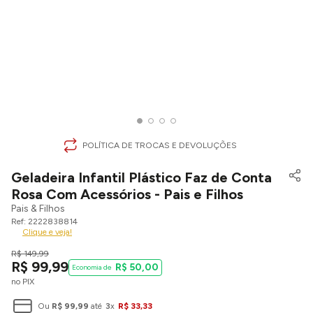
POLÍTICA DE TROCAS E DEVOLUÇÕES
Geladeira Infantil Plástico Faz de Conta
Rosa Com Acessórios - Pais e Filhos
Pais & Filhos
2222838814
Clique e veja!
R$
149
,
99
R$
99
,
99
R$
50
,
00
no PIX
Ou
R$
99
,
99
até
3
x
R$
33
,
33