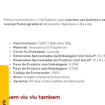
Prático e econômico, o Gel Adesivo Lipex
mantém seu banheiro se
com perfume agradável
de lavanda. Ideal para o dia a dia.
Itens Inclusos:
1 Gel E 1 Aplicador 28g
Material:
Tensoativos E Fragrância
Cores Ou Estampas:
Lavanda
Dimensões Aproximadas da Embalagem (cm) AxLxP:
12 x 
Dimensões Aproximadas do Produto (cm) AxLxP:
12 x 8 x
Peso do Produto com Embalagem:
0.094
Peso do Produto sem Embalagem:
0.094
Código do Fornecedor:
11631
Aviso:
Imagem meramente ilustrativa
Garantia:
90 dias contra defeito de fabricação
quem viu viu tambem