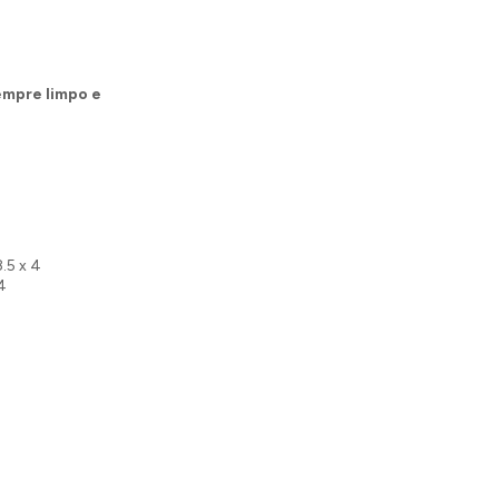
mpre limpo e
8.5 x 4
 4