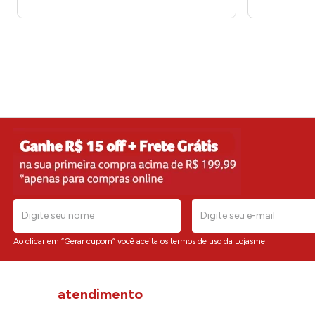
Ao clicar em “Gerar cupom” você aceita os
termos de uso da Lojasmel
atendimento