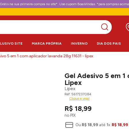
Grátis na sua primeira compra no site*. Use cupom BoasVindas. *para compras acima
CLUSIVO SITE
MARCA PRÓPRIA
INVERNO
DIA DOS PAIS
sivo 5 em 1 com aplicador lavanda 28g 11631 - lipex
Gel Adesivo 5 em 1 
Lipex
Lipex
5617237084
Clique e veja!
R$
18
,
99
no PIX
Ou
R$
18
,
99
até
1
x
R$
18
,
99