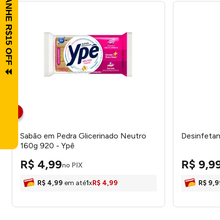
Sabão em Pedra Glicerinado Neutro
Desinfetan
160g 920 - Ypê
R$
4
,
99
R$
9
,
9
no PIX
R$
4
,
99
em até
1
x
R$
4
,
99
R$
9
,
9