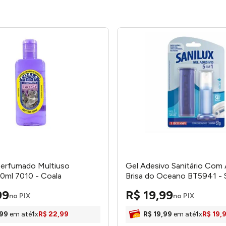
Perfumado Multiuso
Gel Adesivo Sanitário Com 
0ml 7010 - Coala
Brisa do Oceano BT5941 - S
99
R$
19
,
99
no PIX
no PIX
99
em até
1
x
R$
22
,
99
R$
19
,
99
em até
1
x
R$
19
,