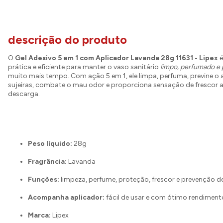
descrição do produto
O
Gel Adesivo 5 em 1 com Aplicador Lavanda 28g 11631 - Lipex
é
prática e eficiente para manter o vaso sanitário
limpo, perfumado e 
muito mais tempo. Com ação 5 em 1, ele limpa, perfuma, previne o
sujeiras, combate o mau odor e proporciona sensação de frescor 
descarga.
Peso líquido:
28g
Fragrância:
Lavanda
Funções:
limpeza, perfume, proteção, frescor e prevenção d
Acompanha aplicador:
fácil de usar e com ótimo rendiment
Marca:
Lipex