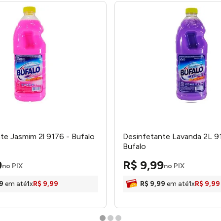
te Jasmim 2l 9176 - Bufalo
Desinfetante Lavanda 2L 91
Bufalo
9
R$
9
,
99
no PIX
no PIX
9
em até
1
x
R$
9
,
99
R$
9
,
99
em até
1
x
R$
9
,
99