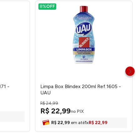
8%
OFF
71 -
Limpa Box Blindex 200ml Ref.1605 -
UAU
R$
24
,
99
R$
22
,
99
no PIX
R$
22
,
99
em até
1
x
R$
22
,
99