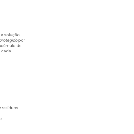
 a solução
protegido
por
 acúmulo de
a cada
e resíduos
o