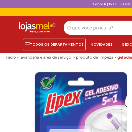
Ganhe R$15 OFF + Frete 
O que você procura?
NOVIDADES
$ EX
lavanderia e área de serviço
produto de limpeza
gel ade