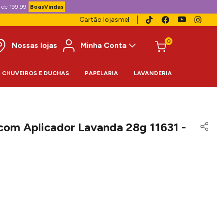
 de 199,99
BoasVindas
Cartão lojasmel
0
Nossas lojas
Minha Conta
CHUVEIROS E DUCHAS
PAPELARIA
LAVANDERIA
com Aplicador Lavanda 28g 11631 -