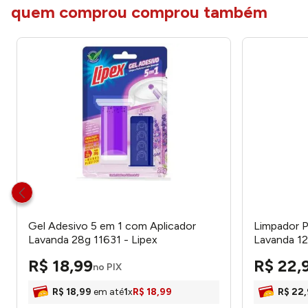
quem comprou comprou também
Gel Adesivo 5 em 1 com Aplicador
Limpador 
Lavanda 28g 11631 - Lipex
Lavanda 12
R$
18
,
99
R$
22
,
no PIX
R$
18
,
99
em até
1
x
R$
18
,
99
R$
22
,