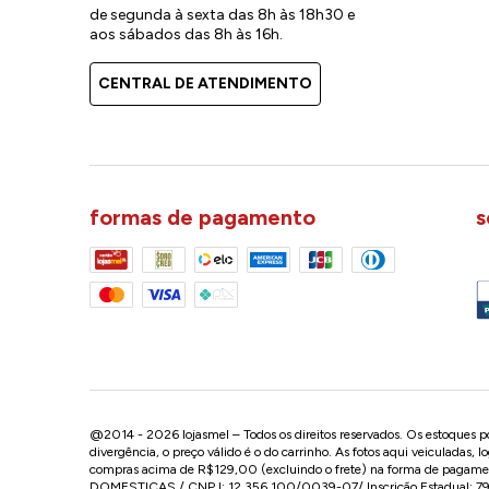
de segunda à sexta das 8h às 18h30 e
aos sábados das 8h às 16h.
CENTRAL DE ATENDIMENTO
formas de pagamento
s
@2014 - 2026 lojasmel – Todos os direitos reservados. Os estoques pod
divergência, o preço válido é o do carrinho. As fotos aqui veiculadas, 
compras acima de R$129,00 (excluindo o frete) na forma de pagament
DOMESTICAS / CNPJ: 12.356.100/0039-07/ Inscrição Estadual: 799.