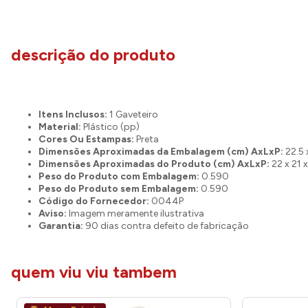
descrição do produto
Itens Inclusos:
1 Gaveteiro
Material:
Plástico (pp)
Cores Ou Estampas:
Preta
Dimensões Aproximadas da Embalagem (cm) AxLxP:
22.5 
Dimensões Aproximadas do Produto (cm) AxLxP:
22 x 21 
Peso do Produto com Embalagem:
0.590
Peso do Produto sem Embalagem:
0.590
Código do Fornecedor:
0044P
Aviso:
Imagem meramente ilustrativa
Garantia:
90 dias contra defeito de fabricação
quem viu viu tambem