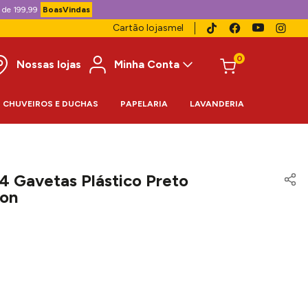
 de 199,99
BoasVindas
Cartão lojasmel
0
Nossas lojas
Minha Conta
CHUVEIROS E DUCHAS
PAPELARIA
LAVANDERIA
4 Gavetas Plástico Preto
ron