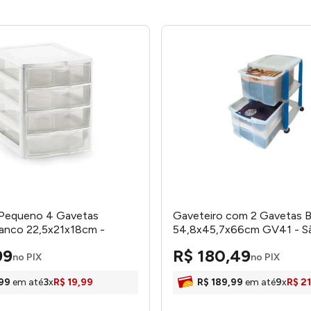
 Pequeno 4 Gavetas
Gaveteiro com 2 Gavetas 
ranco 22,5x21x18cm -
54,8x45,7x66cm GV41 - S
Bernardo
99
R$
180
,
49
no PIX
no PIX
99
em até
3
x
R$
19
,
99
R$
189
,
99
em até
9
x
R$
21