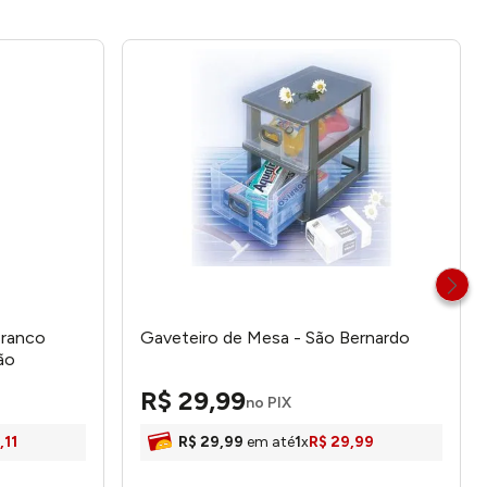
Branco
Gaveteiro de Mesa - São Bernardo
ão
R$
29
,
99
no PIX
,
11
R$
29
,
99
em até
1
x
R$
29
,
99