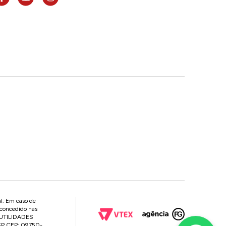
al. Em caso de
 concedido nas
P UTILIDADES
 SP CEP: 09750-