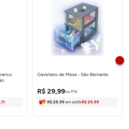
Branco
Gaveteiro de Mesa - São Bernardo
ão
R$
29
,
99
no PIX
,
11
R$
29
,
99
em até
1
x
R$
29
,
99