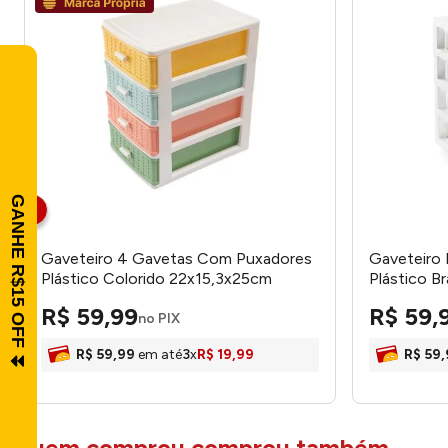
Gaveteiro 4 Gavetas Com Puxadores
Gaveteiro
Plástico Colorido 22x15,3x25cm
Plástico B
LM2752 -honeyhome
Nitron
R$
59
,
99
R$
59
,
no PIX
R$
59
,
99
em até
3
x
R$
19
,
99
R$
59
,
quem comprou comprou também