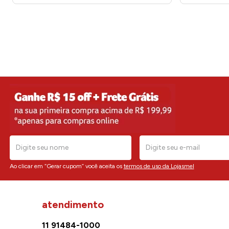
Ao clicar em “Gerar cupom” você aceita os
termos de uso da Lojasmel
atendimento
11 91484-1000