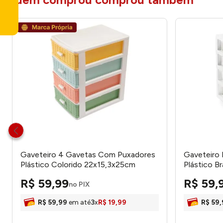
Gaveteiro 4 Gavetas Com Puxadores
Gaveteiro
Plástico Colorido 22x15,3x25cm
Plástico B
LM2752 -honeyhome
Nitron
R$
59
,
99
R$
59
,
no PIX
R$
59
,
99
em até
3
x
R$
19
,
99
R$
59
,