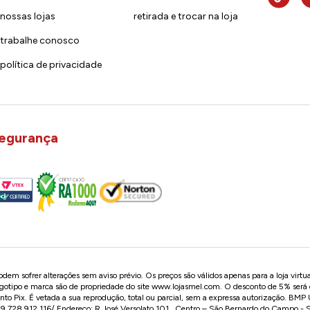
nossas lojas
retirada e trocar na loja
trabalhe conosco
política de privacidade
egurança
em sofrer alterações sem aviso prévio. Os preços são válidos apenas para a loja virtu
logotipo e marca são de propriedade do site
www.lojasmel.com
. O desconto de 5% será
o Pix. É vetada a sua reprodução, total ou parcial, sem a expressa autorização. BM
728.912.116/ Endereço: R José Versolato,101 , Centro – São Bernardo do Campo -