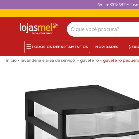
Ganhe R$15 OFF + Frete 
O que você procura?
NOVIDADES
$ EX
lavanderia e área de serviço
gaveteiro
gaveteiro pequeno