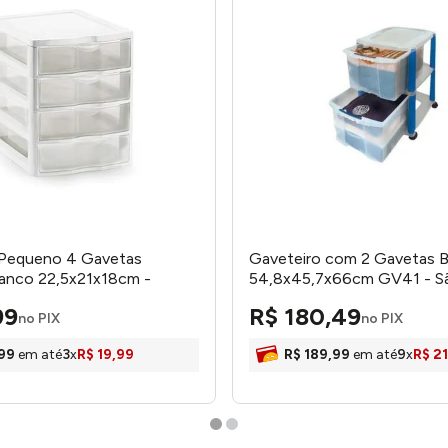
 Pequeno 4 Gavetas
Gaveteiro com 2 Gavetas 
ranco 22,5x21x18cm -
54,8x45,7x66cm GV41 - S
Bernardo
99
R$
180
,
49
no PIX
no PIX
99
em até
3
x
R$
19
,
99
R$
189
,
99
em até
9
x
R$
21