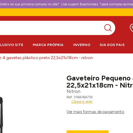
Grátis na sua primeira compra no site*. Use cupom BoasVindas. *para compras acima
CLUSIVO SITE
MARCA PRÓPRIA
INVERNO
DIA DOS PAIS
 4 gavetas plástico preto 22,5x21x18cm - nitron
Gaveteiro Pequeno 
22,5x21x18cm - Nit
Nitron
3166164735
Clique e veja!