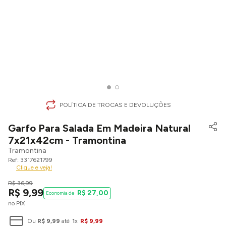
POLÍTICA DE TROCAS E DEVOLUÇÕES
Garfo Para Salada Em Madeira Natural
7x21x42cm - Tramontina
Tramontina
3317621799
Clique e veja!
R$
36
,
99
R$
9
,
99
R$
27
,
00
no PIX
Ou
R$
9
,
99
até
1
x
R$
9
,
99