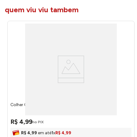
quem viu viu tambem
Colher Oval Madeira 24cm 3 - Stolf
R$
4
,
99
no PIX
R$
4
,
99
em até
1
x
R$
4
,
99