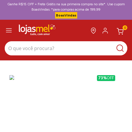
Ganhe R$15 OFF + Frete Grátis na sua primeira compra no site*. Use cupom
BoasVindas. *para compras acima de 199,99
BoasVindas
0
O que você procura?
73%
OFF