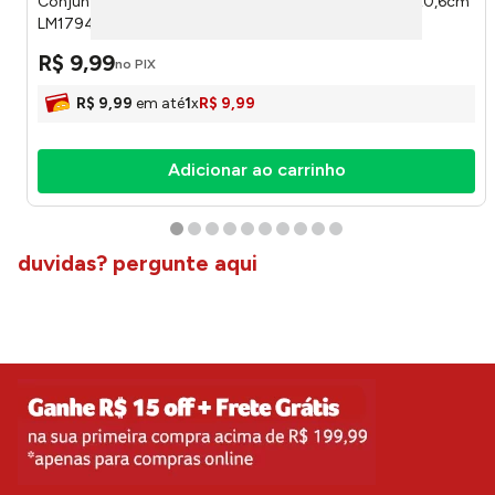
Conjunto de Espátulas Futuro Bambu 4 Peças 14,7x2x0,6cm
LM1794 - honeyhome
R$
9
,
99
no PIX
R$
9
,
99
em até
1
x
R$
9
,
99
Adicionar ao carrinho
duvidas? pergunte aqui