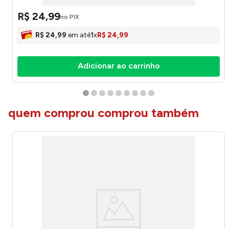
R$
24
,
99
no PIX
R$
24
,
99
em até
1
x
R$
24
,
99
Adicionar ao carrinho
quem comprou comprou também