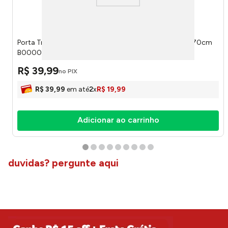
Porta Travesseiro Montblanc Imperial Cinza Claro 50x70cm
B00000449464 - Jc Serrano
R$
39
,
99
no PIX
R$
39
,
99
em até
2
x
R$
19
,
99
Adicionar ao carrinho
duvidas? pergunte aqui