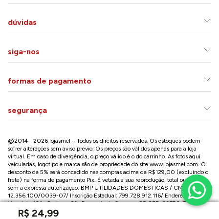
dúvidas
siga-nos
formas de pagamento
segurança
@2014 - 2026 lojasmel – Todos os direitos reservados. Os estoques podem
sofrer alterações sem aviso prévio. Os preços são válidos apenas para a loja
virtual. Em caso de divergência, o preço válido é o do carrinho. As fotos aqui
veiculadas, logotipo e marca são de propriedade do site
www.lojasmel.com
. O
desconto de 5% será concedido nas compras acima de R$129,00 (excluindo o
frete) na forma de pagamento Pix. É vetada a sua reprodução, total ou parcial,
sem a expressa autorização. BMP UTILIDADES DOMESTICAS / CNPJ:
12.356.100/0039-07/ Inscrição Estadual: 799.728.912.116/ Endereço: R José
Versolato,101 , Centro – São Bernardo do Campo - SP CEP: 09750-730
R$
24
,
99
Conheça nossa loja na Paulista / SP: