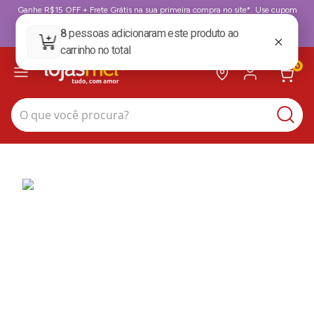
Ganhe R$15 OFF + Frete Grátis na sua primeira compra no site*. Use cupom
BoasVindas. *para compras acima de 199,99
BoasVindas
0
O que você procura?