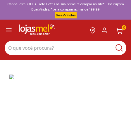
Ganhe R$15 OFF + Frete Grátis na sua primeira compra no site*. Use cupom
BoasVindas. *para compras acima de 199,99
BoasVindas
0
O que você procura?