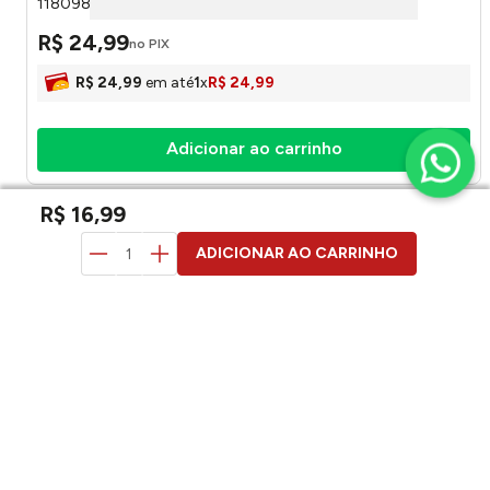
118098249999 - Camesa
R$
24
,
99
no PIX
R$
24
,
99
em até
1
x
R$
24
,
99
Adicionar ao carrinho
R$
16
,
99
duvidas? pergunte aqui
ADICIONAR AO CARRINHO