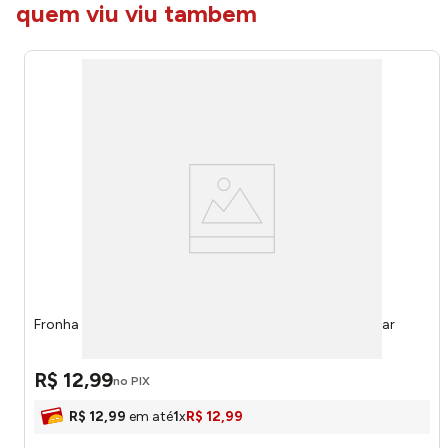
quem viu viu tambem
Fronha Doce Vida Lisa Azul Mar 0010342AZM - Portallar
R$
12
,
99
no PIX
R$
12
,
99
em até
1
x
R$
12
,
99