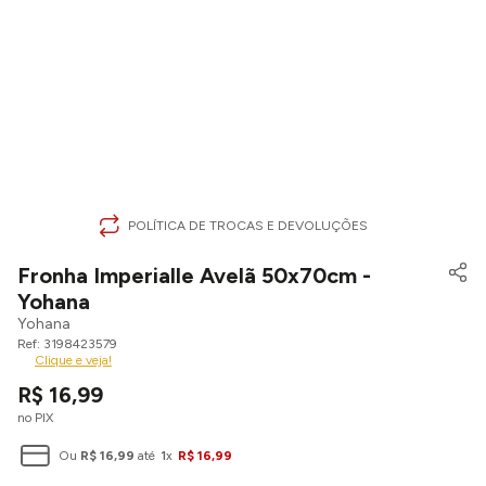
POLÍTICA DE TROCAS E DEVOLUÇÕES
Fronha Imperialle Avelã 50x70cm -
Yohana
Yohana
3198423579
Clique e veja!
R$
16
,
99
no PIX
Ou
R$
16
,
99
até
1
x
R$
16
,
99