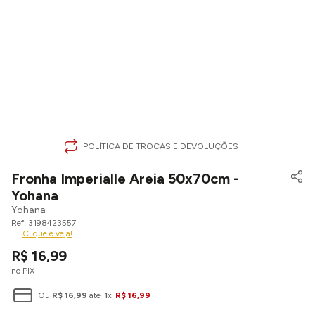
POLÍTICA DE TROCAS E DEVOLUÇÕES
Fronha Imperialle Areia 50x70cm -
Yohana
Yohana
3198423557
Clique e veja!
R$
16
,
99
no PIX
Ou
R$
16
,
99
até
1
x
R$
16
,
99