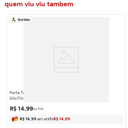
quem viu viu tambem
Porta Travesseiro 100% Poliéster Avulso Liso Sortido
50x70cm 2961 - Decorella
R$
14
,
99
no PIX
R$
14
,
99
em até
1
x
R$
14
,
99