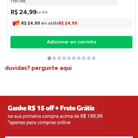
118098249999 - Camesa
R$
24
,
99
no PIX
R$
24
,
99
em até
1
x
R$
24
,
99
Adicionar ao carrinho
duvidas? pergunte aqui