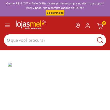
Ganhe R$15 OFF + Frete Grátis na sua primeira compra no site*. Use cupom
BoasVindas. *para compras acima de 199,99
BoasVindas
0
O que você procura?