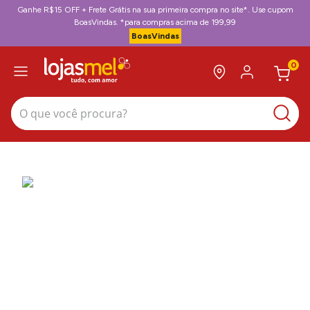
Ganhe R$15 OFF + Frete Grátis na sua primeira compra no site*. Use cupom
BoasVindas. *para compras acima de 199,99
BoasVindas
0
O que você procura?