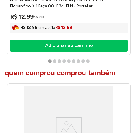
Fronha Avulsa Doce Vida 70% Algodão Estampa
Florianópolis 1 Peça 0010341FLN - Portallar
R$
12
,
99
no PIX
R$
12
,
99
em até
1
x
R$
12
,
99
Adicionar ao carrinho
quem comprou comprou também