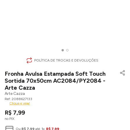
POLÍTICA DE TROCAS E DEVOLUÇÕES
Fronha Avulsa Estampada Soft Touch
Sortida 70x50cm AC2084/PY2084 -
Arte Cazza
Arte Cazza
2088627133
Clique e veja!
R$
7
,
99
no PIX
Ou
R$
7
,
99
até
1
x
R$
7
,
99