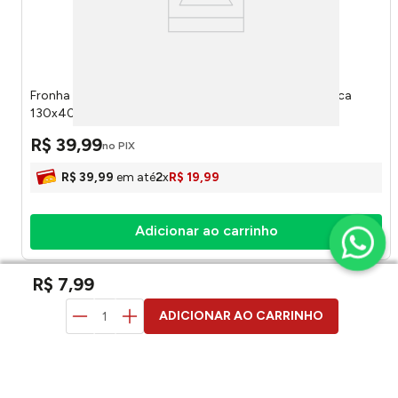
Fronha Para Travesseiro de Corpo Sofistic Avulsa Branca
130x40cm 51060287 - Lynel
R$
39
,
99
no PIX
R$
39
,
99
em até
2
x
R$
19
,
99
Adicionar ao carrinho
R$
7
,
99
duvidas? pergunte aqui
ADICIONAR AO CARRINHO