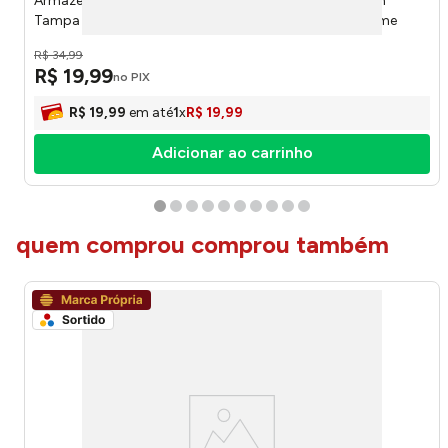
Armazenador Forma de Gelo 32 Compartimentos com
Tampa e Colher 21x11x13,5cm LM4044INO - honeyhome
R$
34
,
99
R$
19
,
99
no PIX
R$
19
,
99
em até
1
x
R$
19
,
99
Adicionar ao carrinho
quem comprou comprou também