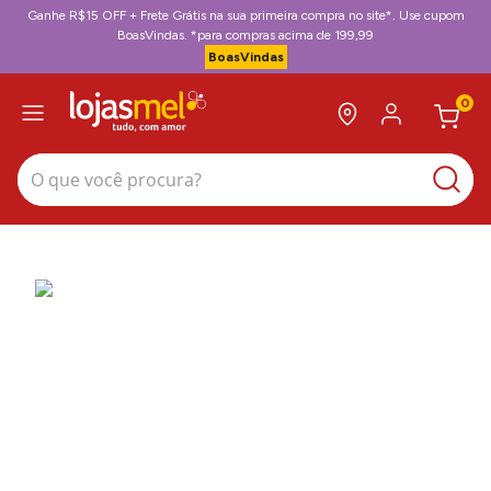
Ganhe R$15 OFF + Frete Grátis na sua primeira compra no site*. Use cupom
BoasVindas. *para compras acima de 199,99
BoasVindas
0
O que você procura?