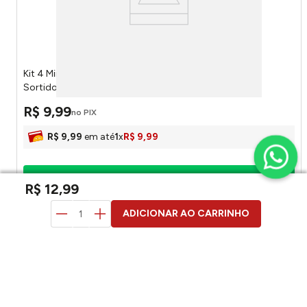
Kit 4 Mini Formas Modeladoras Para Massa de Biscoito
Sortido LM3994CON - HoneyHome
R$
9
,
99
no PIX
R$
9
,
99
em até
1
x
R$
9
,
99
Adicionar ao carrinho
R$
12
,
99
ADICIONAR AO CARRINHO
duvidas? pergunte aqui