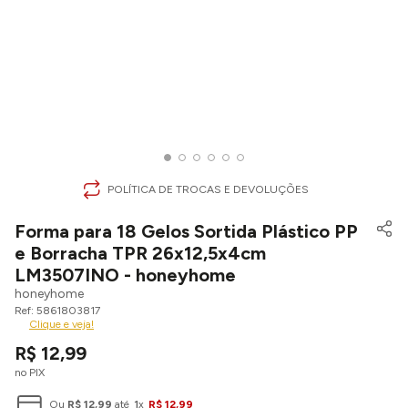
POLÍTICA DE TROCAS E DEVOLUÇÕES
Forma para 18 Gelos Sortida Plástico PP
e Borracha TPR 26x12,5x4cm
LM3507INO - honeyhome
honeyhome
5861803817
Clique e veja!
R$
12
,
99
no PIX
Ou
R$
12
,
99
até
1
x
R$
12
,
99